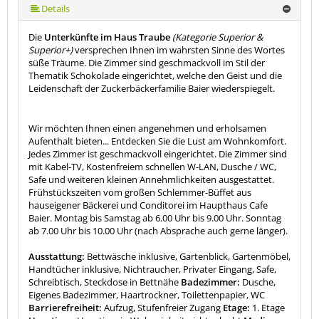
mehr (21 ) »
mehr (21 ) »
mehr (21 ) »
mehr (21 ) »
mehr (21 ) »
mehr (21 ) »
mehr (21 ) »
mehr (21 ) »
mehr (21 ) »
mehr (21 ) »
mehr (21 ) »
mehr (21 ) »
mehr (21 ) »
mehr (21 ) »
mehr (21 ) »
mehr (21 ) »
mehr (21 ) »
Details
Die
Unterkünfte im Haus Traube
(Kategorie Superior &
Superior+)
versprechen Ihnen im wahrsten Sinne des Wortes
süße Träume. Die Zimmer sind geschmackvoll im Stil der
Thematik Schokolade eingerichtet, welche den Geist und die
Leidenschaft der Zuckerbäckerfamilie Baier wiederspiegelt.
Wir möchten Ihnen einen angenehmen und erholsamen
Aufenthalt bieten... Entdecken Sie die Lust am Wohnkomfort.
Jedes Zimmer ist geschmackvoll eingerichtet. Die Zimmer sind
mit Kabel-TV, Kostenfreiem schnellen W-LAN, Dusche / WC,
Safe und weiteren kleinen Annehmlichkeiten ausgestattet.
Frühstückszeiten vom großen Schlemmer-Büffet aus
hauseigener Bäckerei und Conditorei im Haupthaus Cafe
Baier. Montag bis Samstag ab 6.00 Uhr bis 9.00 Uhr. Sonntag
ab 7.00 Uhr bis 10.00 Uhr (nach Absprache auch gerne länger).
Ausstattung:
Bettwäsche inklusive, Gartenblick, Gartenmöbel,
Handtücher inklusive, Nichtraucher, Privater Eingang, Safe,
Schreibtisch, Steckdose in Bettnähe
Badezimmer:
Dusche,
Eigenes Badezimmer, Haartrockner, Toilettenpapier, WC
Barrierefreiheit:
Aufzug, Stufenfreier Zugang
Etage:
1. Etage