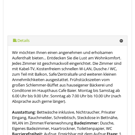
Details
Wir möchten Ihnen einen angenehmen und erholsamen
Aufenthalt bieten... Entdecken Sie die Lust am Wohnkomfort.
Jedes Zimmer ist geschmackvoll eingerichtet. Die Zimmer sind
mit Kabel-TV, Kostenfreiem schnellen W-LAN, Dusche / WC,
zum Teil mit Balkon, Safe/Zentralsafe und weiteren kleinen
Annehmlichkeiten ausgestattet. Frühstückszeiten vom
großen Schlemmer-Büffet aus hauseigener Bäckerei und
Conditorei im Haupthaus Cafe Baier. Montag bis Samstag ab
6.00 Uhr bis 9.00 Uhr. Sonntag ab 7.00 Uhr bis 10.00 Uhr (nach
Absprache auch gerne länger).
Ausstattung:
Bettwäsche inklusive, Nichtraucher, Privater
Eingang, Rauchmelder, Schreibtisch, Steckdose in Bettnähe,
WLAN im Zimmer/Ferienwohnung
Badezimmer:
Dusche,
Eigenes Badezimmer, Haartrockner, Toilettenpapier, WC
Barrierefreiheit:
Aufzug, Erreichbar mit dem Aufzug
Etage:
1.