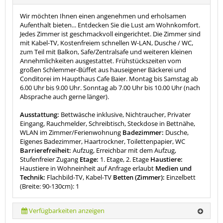
Wir möchten Ihnen einen angenehmen und erholsamen
Aufenthalt bieten... Entdecken Sie die Lust am Wohnkomfort.
Jedes Zimmer ist geschmackvoll eingerichtet. Die Zimmer sind
mit Kabel-TV, Kostenfreiem schnellen W-LAN, Dusche / WC,
zum Teil mit Balkon, Safe/Zentralsafe und weiteren kleinen
Annehmlichkeiten ausgestattet. Frühstückszeiten vom
großen Schlemmer-Büffet aus hauseigener Bäckerei und
Conditorei im Haupthaus Cafe Baier. Montag bis Samstag ab
6.00 Uhr bis 9.00 Uhr. Sonntag ab 7.00 Uhr bis 10.00 Uhr (nach
Absprache auch gerne länger).
Ausstattung:
Bettwäsche inklusive, Nichtraucher, Privater
Eingang, Rauchmelder, Schreibtisch, Steckdose in Bettnähe,
WLAN im Zimmer/Ferienwohnung
Badezimmer:
Dusche,
Eigenes Badezimmer, Haartrockner, Toilettenpapier, WC
Barrierefreiheit:
Aufzug, Erreichbar mit dem Aufzug,
Stufenfreier Zugang
Etage:
1. Etage, 2. Etage
Haustiere:
Haustiere in Wohneinheit auf Anfrage erlaubt
Medien und
Technik:
Flachbild-TV, Kabel-TV
Betten (Zimmer):
Einzelbett
(Breite: 90-130cm): 1
Verfügbarkeiten anzeigen