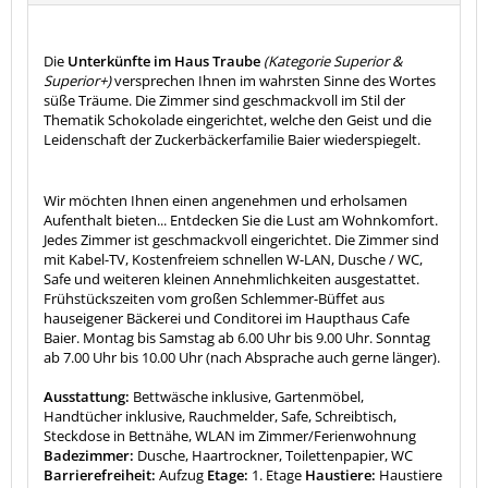
Die
Unterkünfte im Haus Traube
(Kategorie Superior &
Superior+)
versprechen Ihnen im wahrsten Sinne des Wortes
süße Träume. Die Zimmer sind geschmackvoll im Stil der
Thematik Schokolade eingerichtet, welche den Geist und die
Leidenschaft der Zuckerbäckerfamilie Baier wiederspiegelt.
Wir möchten Ihnen einen angenehmen und erholsamen
Aufenthalt bieten... Entdecken Sie die Lust am Wohnkomfort.
Jedes Zimmer ist geschmackvoll eingerichtet. Die Zimmer sind
mit Kabel-TV, Kostenfreiem schnellen W-LAN, Dusche / WC,
Safe und weiteren kleinen Annehmlichkeiten ausgestattet.
Frühstückszeiten vom großen Schlemmer-Büffet aus
hauseigener Bäckerei und Conditorei im Haupthaus Cafe
Baier. Montag bis Samstag ab 6.00 Uhr bis 9.00 Uhr. Sonntag
ab 7.00 Uhr bis 10.00 Uhr (nach Absprache auch gerne länger).
Ausstattung:
Bettwäsche inklusive, Gartenmöbel,
Handtücher inklusive, Rauchmelder, Safe, Schreibtisch,
Steckdose in Bettnähe, WLAN im Zimmer/Ferienwohnung
Badezimmer:
Dusche, Haartrockner, Toilettenpapier, WC
Barrierefreiheit:
Aufzug
Etage:
1. Etage
Haustiere:
Haustiere