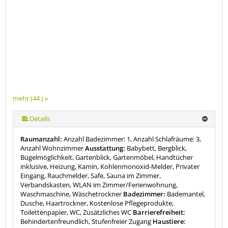
mehr (44 ) »
mehr (44 ) »
mehr (44 ) »
mehr (44 ) »
mehr (44 ) »
mehr (44 ) »
mehr (44 ) »
mehr (44 ) »
mehr (44 ) »
mehr (44 ) »
mehr (44 ) »
mehr (44 ) »
mehr (44 ) »
mehr (44 ) »
mehr (44 ) »
mehr (44 ) »
mehr (44 ) »
mehr (44 ) »
mehr (44 ) »
mehr (44 ) »
mehr (44 ) »
mehr (44 ) »
mehr (44 ) »
mehr (44 ) »
mehr (44 ) »
mehr (44 ) »
mehr (44 ) »
mehr (44 ) »
mehr (44 ) »
mehr (44 ) »
mehr (44 ) »
mehr (44 ) »
mehr (44 ) »
mehr (44 ) »
mehr (44 ) »
mehr (44 ) »
mehr (44 ) »
mehr (44 ) »
mehr (44 ) »
mehr (44 ) »
mehr (44 ) »
Details
Raumanzahl:
Anzahl Badezimmer: 1, Anzahl Schlafräume: 3,
Anzahl Wohnzimmer
Ausstattung:
Babybett, Bergblick,
Bügelmöglichkeit, Gartenblick, Gartenmöbel, Handtücher
inklusive, Heizung, Kamin, Kohlenmonoxid-Melder, Privater
Eingang, Rauchmelder, Safe, Sauna im Zimmer,
Verbandskasten, WLAN im Zimmer/Ferienwohnung,
Waschmaschine, Wäschetrockner
Badezimmer:
Bademantel,
Dusche, Haartrockner, Kostenlose Pflegeprodukte,
Toilettenpapier, WC, Zusätzliches WC
Barrierefreiheit:
Behindertenfreundlich, Stufenfreier Zugang
Haustiere: