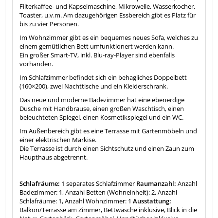
Filterkaffee- und Kapselmaschine, Mikrowelle, Wasserkocher,
Toaster, u.v.m. Am dazugehörigen Essbereich gibt es Platz für
bis zu vier Personen.
Im Wohnzimmer gibt es ein bequemes neues Sofa, welches zu
einem gemütlichen Bett umfunktionert werden kann.
Ein großer Smart-TV, inkl. Blu-ray-Player sind ebenfalls
vorhanden.
Im Schlafzimmer befindet sich ein behagliches Doppelbett
(160×200), zwei Nachttische und ein Kleiderschrank.
Das neue und moderne Badezimmer hat eine ebenerdige
Dusche mit Handbrause, einen großen Waschtisch, einen
beleuchteten Spiegel, einen Kosmetikspiegel und ein WC.
Im Außenbereich gibt es eine Terrasse mit Gartenmöbeln und
einer elektrischen Markise.
Die Terrasse ist durch einen Sichtschutz und einen Zaun zum
Haupthaus abgetrennt.
Schlafräume:
1 separates Schlafzimmer
Raumanzahl:
Anzahl
Badezimmer: 1, Anzahl Betten (Wohneinheit): 2, Anzahl
Schlafräume: 1, Anzahl Wohnzimmer: 1
Ausstattung:
Balkon/Terrasse am Zimmer, Bettwäsche inklusive, Blick in die