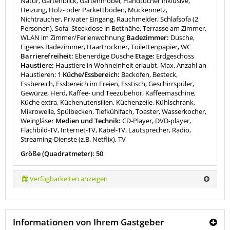
Natur, Gartenblick, Gartenmöbel, Handtücher inklusive,
Heizung, Holz- oder Parkettböden, Mückennetz,
Nichtraucher, Privater Eingang, Rauchmelder, Schlafsofa (2
Personen), Sofa, Steckdose in Bettnähe, Terrasse am Zimmer,
WLAN im Zimmer/Ferienwohnung
Badezimmer:
Dusche,
Eigenes Badezimmer, Haartrockner, Toilettenpapier, WC
Barrierefreiheit:
Ebenerdige Dusche
Etage:
Erdgeschoss
Haustiere:
Haustiere in Wohneinheit erlaubt, Max. Anzahl an
Haustieren: 1
Küche/Essbereich:
Backofen, Besteck,
Essbereich, Essbereich im Freien, Esstisch, Geschirrspüler,
Gewürze, Herd, Kaffee- und Teezubehör, Kaffeemaschine,
Küche extra, Küchenutensilien, Küchenzeile, Kühlschrank,
Mikrowelle, Spülbecken, Tiefkühlfach, Toaster, Wasserkocher,
Weingläser
Medien und Technik:
CD-Player, DVD-player,
Flachbild-TV, Internet-TV, Kabel-TV, Lautsprecher, Radio,
Streaming-Dienste (z.B. Netflix), TV
Größe (Quadratmeter): 50
Verfügbarkeiten anzeigen
Informationen von Ihrem Gastgeber