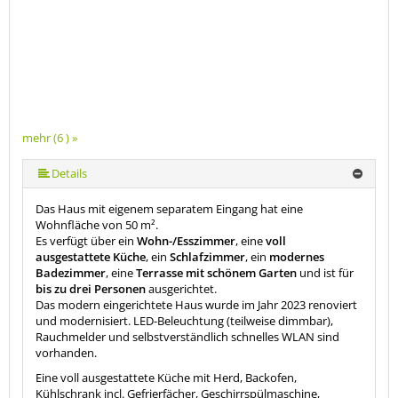
mehr (6 ) »
mehr (6 ) »
mehr (6 ) »
Details
Das Haus mit eigenem separatem Eingang hat eine
Wohnfläche von 50 m².
Es verfügt über ein
Wohn-/Esszimmer
, eine
voll
ausgestattete Küche
, ein
Schlafzimmer
, ein
modernes
Badezimmer
, eine
Terrasse mit schönem Garten
und ist für
bis zu drei Personen
ausgerichtet.
Das modern eingerichtete Haus wurde im Jahr 2023 renoviert
und modernisiert. LED-Beleuchtung (teilweise dimmbar),
Rauchmelder und selbstverständlich schnelles WLAN sind
vorhanden.
Eine voll ausgestattete Küche mit Herd, Backofen,
Kühlschrank incl. Gefrierfächer, Geschirrspülmaschine,