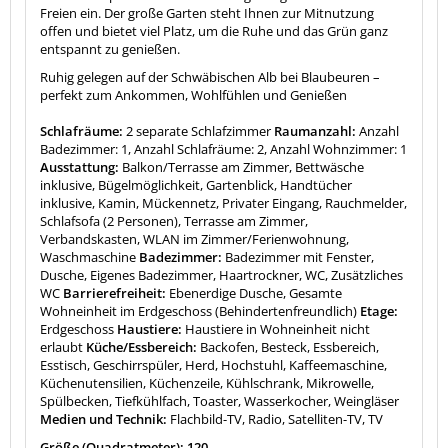
Freien ein. Der große Garten steht Ihnen zur Mitnutzung
offen und bietet viel Platz, um die Ruhe und das Grün ganz
entspannt zu genießen.
Ruhig gelegen auf der Schwäbischen Alb bei Blaubeuren –
perfekt zum Ankommen, Wohlfühlen und Genießen
Schlafräume:
2 separate Schlafzimmer
Raumanzahl:
Anzahl
Badezimmer: 1, Anzahl Schlafräume: 2, Anzahl Wohnzimmer: 1
Ausstattung:
Balkon/Terrasse am Zimmer, Bettwäsche
inklusive, Bügelmöglichkeit, Gartenblick, Handtücher
inklusive, Kamin, Mückennetz, Privater Eingang, Rauchmelder,
Schlafsofa (2 Personen), Terrasse am Zimmer,
Verbandskasten, WLAN im Zimmer/Ferienwohnung,
Waschmaschine
Badezimmer:
Badezimmer mit Fenster,
Dusche, Eigenes Badezimmer, Haartrockner, WC, Zusätzliches
WC
Barrierefreiheit:
Ebenerdige Dusche, Gesamte
Wohneinheit im Erdgeschoss (Behindertenfreundlich)
Etage:
Erdgeschoss
Haustiere:
Haustiere in Wohneinheit nicht
erlaubt
Küche/Essbereich:
Backofen, Besteck, Essbereich,
Esstisch, Geschirrspüler, Herd, Hochstuhl, Kaffeemaschine,
Küchenutensilien, Küchenzeile, Kühlschrank, Mikrowelle,
Spülbecken, Tiefkühlfach, Toaster, Wasserkocher, Weingläser
Medien und Technik:
Flachbild-TV, Radio, Satelliten-TV, TV
Größe (Quadratmeter): 120