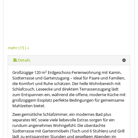
mehr (15 ) »
mehr (15 ) »
mehr (15 ) »
mehr (15 ) »
mehr (15 ) »
mehr (15 ) »
mehr (15 ) »
mehr (15 ) »
mehr (15 ) »
mehr (15 ) »
mehr (15 ) »
mehr (15 ) »
Details
Großzügige 120 m² Erdgeschoss-Ferienwohnung mit Kamin,
Südterrasse und Gartenzugang – ideal für Paare und Familien,
die Komfort und Ruhe schätzen. Der helle Wohnbereich mit
Schlafcouch, Leseecke und direktem Terrassenzugang lädt
zum Entspannen ein, während die offene, moderne Küche mit
großzügigem Essplatz perfekte Bedingungen für gemeinsame
Mahlzeiten bietet.
Zwei gemütliche Schlafzimmer, ein modernes Bad plus
separates WC sowie viele liebevolle Extras sorgen für ein
rundum angenehmes Wohngefühl. Die überdachte
Südterrasse mit Gartenmöbeln (Tisch und 6 Stühlen) und Grill
lädt zu entspannten Stunden und geselligen Abenden im