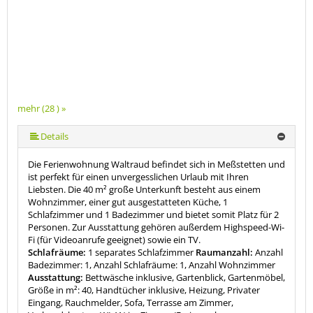
mehr (28 ) »
mehr (28 ) »
mehr (28 ) »
mehr (28 ) »
mehr (28 ) »
mehr (28 ) »
mehr (28 ) »
mehr (28 ) »
mehr (28 ) »
mehr (28 ) »
mehr (28 ) »
mehr (28 ) »
mehr (28 ) »
mehr (28 ) »
mehr (28 ) »
mehr (28 ) »
mehr (28 ) »
mehr (28 ) »
mehr (28 ) »
mehr (28 ) »
mehr (28 ) »
mehr (28 ) »
mehr (28 ) »
mehr (28 ) »
mehr (28 ) »
Details
Die Ferienwohnung Waltraud befindet sich in Meßstetten und
ist perfekt für einen unvergesslichen Urlaub mit Ihren
Liebsten. Die 40 m² große Unterkunft besteht aus einem
Wohnzimmer, einer gut ausgestatteten Küche, 1
Schlafzimmer und 1 Badezimmer und bietet somit Platz für 2
Personen. Zur Ausstattung gehören außerdem Highspeed-Wi-
Fi (für Videoanrufe geeignet) sowie ein TV.
Schlafräume:
1 separates Schlafzimmer
Raumanzahl:
Anzahl
Badezimmer: 1, Anzahl Schlafräume: 1, Anzahl Wohnzimmer
Ausstattung:
Bettwäsche inklusive, Gartenblick, Gartenmöbel,
Größe in m²: 40, Handtücher inklusive, Heizung, Privater
Eingang, Rauchmelder, Sofa, Terrasse am Zimmer,