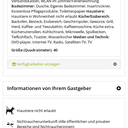
Verbandskasten, WLAN im Zimmer/Ferienwohnung
Badezimmer:
Dusche, Eigenes Badezimmer, Haartrockner,
Kostenlose Pflegeprodukte, Toilettenpapier
Haustiere:
Haustiere in Wohneinheit nicht erlaubt
Küche/Essbereich:
Backofen, Besteck, Essbereich, Geschirrspüler, Gewürze, Grill,
Herd, Kaffee- und Teezubehör, Kaffeemaschine, Küche extra,
Küchenutensilien, Kühlschrank, Mikrowelle, Spülbecken,
Tiefkühlfach, Toaster, Wasserkocher
Medien und Technik:
DVD-player, Internet-TV, Radio, Satelliten-TV, TV
Größe (Quadratmeter): 40
Verfügbarkeiten anzeigen
Informationen von Ihrem Gastgeber
Haustiere nicht erlaubt
Nichtraucherunterkunft (Alle öffentlichen und privaten
Bereiche sind Nichtraucherzonen)