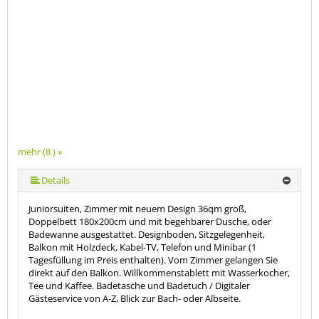
mehr (8 ) »
mehr (8 ) »
mehr (8 ) »
mehr (8 ) »
mehr (8 ) »
Details
Juniorsuiten, Zimmer mit neuem Design 36qm groß,
Doppelbett 180x200cm und mit begehbarer Dusche, oder
Badewanne ausgestattet. Designboden, Sitzgelegenheit,
Balkon mit Holzdeck, Kabel-TV, Telefon und Minibar (1
Tagesfüllung im Preis enthalten). Vom Zimmer gelangen Sie
direkt auf den Balkon. Willkommenstablett mit Wasserkocher,
Tee und Kaffee. Badetasche und Badetuch / Digitaler
Gästeservice von A-Z, Blick zur Bach- oder Albseite.