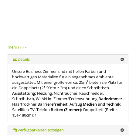
mehr (7 ) »
mehr (7 ) »
mehr (7 ) »
mehr (7 ) »
Details
Unsere Business-Zimmer sind mit hellen Farben und
hochwertigen Materialien für ein angenehmes Ambiente
ausgestattet. Mit einer größe von ca. 25m² bieten sie Platz für
ein Doppelbett (2* 90cm * 2m) und einen Schreibtisch.
Ausstattung:
Heizung, Nichtraucher, Rauchmelder,
Schreibtisch, WLAN im Zimmer/Ferienwohnung
Badezimmer:
Haartrockner
Barrierefreiheit:
Aufzug
Medien und Technik:
Satelliten-TV, Telefon
Betten (Zimmer):
Doppelbett (Breite:
151-180cm): 1
Verfügbarkeiten anzeigen