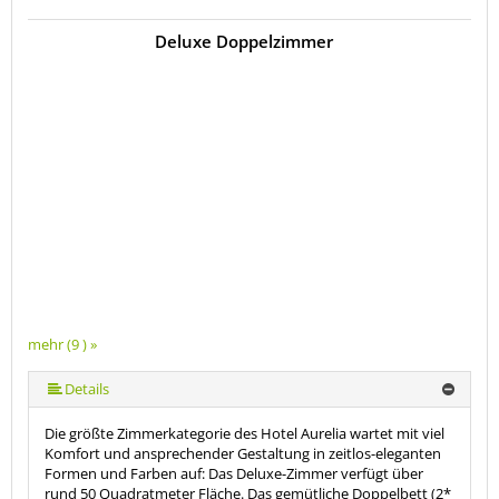
Deluxe Doppelzimmer
mehr (9 ) »
mehr (9 ) »
mehr (9 ) »
mehr (9 ) »
mehr (9 ) »
mehr (9 ) »
Details
Die größte Zimmerkategorie des Hotel Aurelia wartet mit viel
Komfort und ansprechender Gestaltung in zeitlos-eleganten
Formen und Farben auf: Das Deluxe-Zimmer verfügt über
rund 50 Quadratmeter Fläche. Das gemütliche Doppelbett (2*