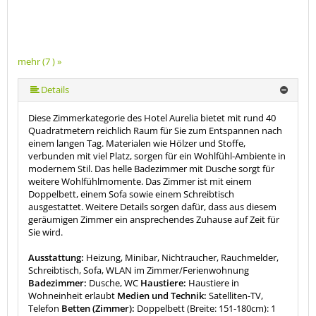
mehr (7 ) »
mehr (7 ) »
mehr (7 ) »
mehr (7 ) »
Details
Diese Zimmerkategorie des Hotel Aurelia bietet mit rund 40
Quadratmetern reichlich Raum für Sie zum Entspannen nach
einem langen Tag. Materialen wie Hölzer und Stoffe,
verbunden mit viel Platz, sorgen für ein Wohlfühl-Ambiente in
modernem Stil. Das helle Badezimmer mit Dusche sorgt für
weitere Wohlfühlmomente. Das Zimmer ist mit einem
Doppelbett, einem Sofa sowie einem Schreibtisch
ausgestattet. Weitere Details sorgen dafür, dass aus diesem
geräumigen Zimmer ein ansprechendes Zuhause auf Zeit für
Sie wird.
Ausstattung:
Heizung, Minibar, Nichtraucher, Rauchmelder,
Schreibtisch, Sofa, WLAN im Zimmer/Ferienwohnung
Badezimmer:
Dusche, WC
Haustiere:
Haustiere in
Wohneinheit erlaubt
Medien und Technik:
Satelliten-TV,
Telefon
Betten (Zimmer):
Doppelbett (Breite: 151-180cm): 1