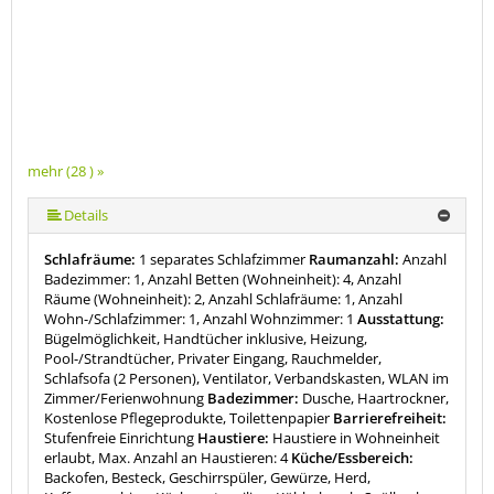
mehr (28 ) »
mehr (28 ) »
mehr (28 ) »
mehr (28 ) »
mehr (28 ) »
mehr (28 ) »
mehr (28 ) »
mehr (28 ) »
mehr (28 ) »
mehr (28 ) »
mehr (28 ) »
mehr (28 ) »
mehr (28 ) »
mehr (28 ) »
mehr (28 ) »
mehr (28 ) »
mehr (28 ) »
mehr (28 ) »
mehr (28 ) »
mehr (28 ) »
mehr (28 ) »
mehr (28 ) »
mehr (28 ) »
mehr (28 ) »
mehr (28 ) »
Details
Schlafräume:
1 separates Schlafzimmer
Raumanzahl:
Anzahl
Badezimmer: 1, Anzahl Betten (Wohneinheit): 4, Anzahl
Räume (Wohneinheit): 2, Anzahl Schlafräume: 1, Anzahl
Wohn-/Schlafzimmer: 1, Anzahl Wohnzimmer: 1
Ausstattung:
Bügelmöglichkeit, Handtücher inklusive, Heizung,
Pool-/Strandtücher, Privater Eingang, Rauchmelder,
Schlafsofa (2 Personen), Ventilator, Verbandskasten, WLAN im
Zimmer/Ferienwohnung
Badezimmer:
Dusche, Haartrockner,
Kostenlose Pflegeprodukte, Toilettenpapier
Barrierefreiheit:
Stufenfreie Einrichtung
Haustiere:
Haustiere in Wohneinheit
erlaubt, Max. Anzahl an Haustieren: 4
Küche/Essbereich:
Backofen, Besteck, Geschirrspüler, Gewürze, Herd,