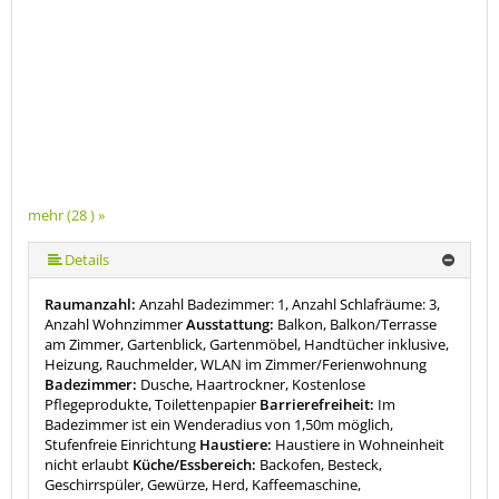
mehr (28 ) »
mehr (28 ) »
mehr (28 ) »
mehr (28 ) »
mehr (28 ) »
mehr (28 ) »
mehr (28 ) »
mehr (28 ) »
mehr (28 ) »
mehr (28 ) »
mehr (28 ) »
mehr (28 ) »
mehr (28 ) »
mehr (28 ) »
mehr (28 ) »
mehr (28 ) »
mehr (28 ) »
mehr (28 ) »
mehr (28 ) »
mehr (28 ) »
mehr (28 ) »
mehr (28 ) »
mehr (28 ) »
mehr (28 ) »
mehr (28 ) »
Details
Raumanzahl:
Anzahl Badezimmer: 1, Anzahl Schlafräume: 3,
Anzahl Wohnzimmer
Ausstattung:
Balkon, Balkon/Terrasse
am Zimmer, Gartenblick, Gartenmöbel, Handtücher inklusive,
Heizung, Rauchmelder, WLAN im Zimmer/Ferienwohnung
Badezimmer:
Dusche, Haartrockner, Kostenlose
Pflegeprodukte, Toilettenpapier
Barrierefreiheit:
Im
Badezimmer ist ein Wenderadius von 1,50m möglich,
Stufenfreie Einrichtung
Haustiere:
Haustiere in Wohneinheit
nicht erlaubt
Küche/Essbereich:
Backofen, Besteck,
Geschirrspüler, Gewürze, Herd, Kaffeemaschine,