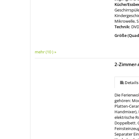
Küche/Essbe
Geschirrspül
Kindergeschir
Mikrowelle, 
Technik:
DVD-
Größe (Quad
mehr (10 ) »
2-Zimmer-
mehr (21 ) »
mehr (21 ) »
mehr (21 ) »
mehr (21 ) »
mehr (21 ) »
mehr (21 ) »
mehr (21 ) »
mehr (21 ) »
mehr (21 ) »
mehr (21 ) »
mehr (21 ) »
mehr (21 ) »
mehr (21 ) »
mehr (21 ) »
mehr (21 ) »
mehr (21 ) »
mehr (21 ) »
Details
Die Ferienwoh
gehören: Mod
Platten-Cera
Handmixer), K
elektrische 
Doppelbett. 
Feinsteinzeu
Separater Ein