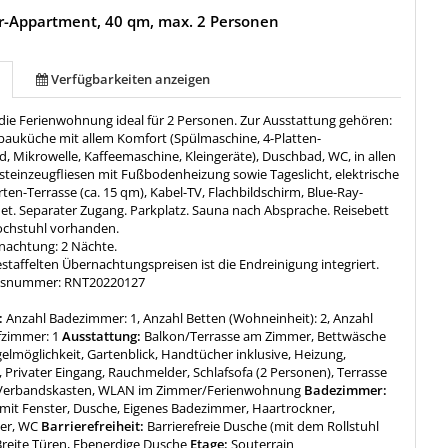
r-Appartment, 40 qm, max. 2 Personen
Verfügbarkeiten anzeigen
 die Ferienwohnung ideal für 2 Personen. Zur Ausstattung gehören:
auküche mit allem Komfort (Spülmaschine, 4-Platten-
, Mikrowelle, Kaffeemaschine, Kleingeräte), Duschbad, WC, in allen
teinzeugfliesen mit Fußbodenheizung sowie Tageslicht, elektrische
rten-Terrasse (ca. 15 qm), Kabel-TV, Flachbildschirm, Blue-Ray-
net. Separater Zugang. Parkplatz. Sauna nach Absprache. Reisebett
ochstuhl vorhanden.
achtung: 2 Nächte.
staffelten Übernachtungspreisen ist die Endreinigung integriert.
ngsnummer: RNT20220127
:
Anzahl Badezimmer: 1, Anzahl Betten (Wohneinheit): 2, Anzahl
zimmer: 1
Ausstattung:
Balkon/Terrasse am Zimmer, Bettwäsche
gelmöglichkeit, Gartenblick, Handtücher inklusive, Heizung,
 Privater Eingang, Rauchmelder, Schlafsofa (2 Personen), Terrasse
Verbandskasten, WLAN im Zimmer/Ferienwohnung
Badezimmer:
it Fenster, Dusche, Eigenes Badezimmer, Haartrockner,
ier, WC
Barrierefreiheit:
Barrierefreie Dusche (mit dem Rollstuhl
Breite Türen, Ebenerdige Dusche
Etage:
Souterrain