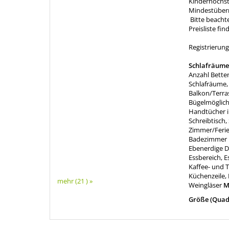
Kinderhochst
Mindestübern
Bitte beachte
Preisliste fi
Registrieru
Schlafräume
Anzahl Bette
Schlafräume
Balkon/Terras
Bügelmöglich
Handtücher i
Schreibtisch
Zimmer/Feri
Badezimmer m
Ebenerdige 
Essbereich, E
Kaffee- und 
Küchenzeile,
mehr (21 ) »
Weingläser
M
Größe (Quad