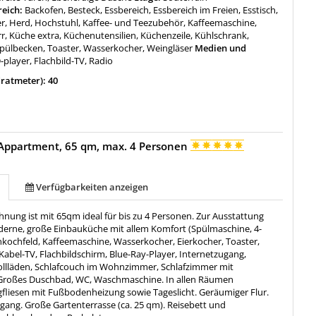
reich:
Backofen, Besteck, Essbereich, Essbereich im Freien, Esstisch,
er, Herd, Hochstuhl, Kaffee- und Teezubehör, Kaffeemaschine,
r, Küche extra, Küchenutensilien, Küchenzeile, Kühlschrank,
Spülbecken, Toaster, Wasserkocher, Weingläser
Medien und
player, Flachbild-TV, Radio
ratmeter): 40
Appartment, 65 qm, max. 4 Personen
Verfügbarkeiten anzeigen
nung ist mit 65qm ideal für bis zu 4 Personen. Zur Ausstattung
erne, große Einbauküche mit allem Komfort (Spülmaschine, 4-
nkochfeld, Kaffeemaschine, Wasserkocher, Eierkocher, Toaster,
abel-TV, Flachbildschirm, Blue-Ray-Player, Internetzugang,
Rollläden, Schlafcouch im Wohnzimmer, Schlafzimmer mit
Großes Duschbad, WC, Waschmaschine. In allen Räumen
gfliesen mit Fußbodenheizung sowie Tageslicht. Geräumiger Flur.
gang. Große Gartenterrasse (ca. 25 qm). Reisebett und