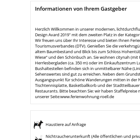
Informationen von Ihrem Gastgeber
Herzlich Willkommen in unserer modernen, lichtdurchfl
Design Avard 2019" mit dem zweiten Platz in der Katego
Wir freuen uns über Ihr Interesse und bieten Ihnen Fe
Tourismusverbandes (DTV). Genießen Sie die verkehrsgü
altem Baumbestand und Blick bis zum Schloss Hohentüb
Wiese“ und den Schönbuch an. Sie wohnen citynah (mit 
Herrlesbergladen (ca. 350 m) oder im Einkaufszentrum L
Bushaltestellen befinden sich in unmittelbarer Nähe (Lin
Sehenswertes sind gut zu erreichen. Neben dem Grundstüc
Ausgangspunkt für schöne Wanderungen mitten in der Natu
Tischtennisplatte, Basketballkorb und der Stadtteilbau
Restaurants. Bitte beachten Sie: wir haben Staffelpreise mi
unserer Seite:www.ferienwohnung-roell.de
Haustiere auf Anfrage
Nichtraucherunterkunft (Alle öffentlichen und priv