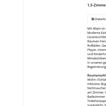
1,5-Zimme
mehr (10 ) »
mehr (10 ) »
mehr (10 ) »
mehr (10 ) »
mehr (10 ) »
mehr (10 ) »
Details
Mit 40qm ist
Moderne Einb
Cerankochfeld
Räumen Feins
Rollläden, Ga
Player, Inter
und Kinderh
Mindestübern
In unseren ge
Registrieru
Raumanzahl
Wohn-/Schlaf
inklusive, Bü
Nichtraucher,
am Zimmer, 
Badezimmer m
Toilettenpap
zugänglich), 