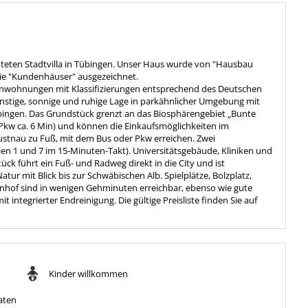
uteten Stadtvilla in Tübingen. Unser Haus wurde von "Hausbau
rie "Kundenhäuser" ausgezeichnet.
rienwohnungen mit Klassifizierungen entsprechend des Deutschen
nstige, sonnige und ruhige Lage in parkähnlicher Umgebung mit
ingen. Das Grundstück grenzt an das Biosphärengebiet „Bunte
Pkw ca. 6 Min) und können die Einkaufsmöglichkeiten im
ustnau zu Fuß, mit dem Bus oder Pkw erreichen. Zwei
ien 1 und 7 im 15-Minuten-Takt). Universitätsgebäude, Kliniken und
k führt ein Fuß- und Radweg direkt in die City und ist
r mit Blick bis zur Schwäbischen Alb. Spielplätze, Bolzplatz,
ernhof sind in wenigen Gehminuten erreichbar, ebenso wie gute
t integrierter Endreinigung. Die gültige Preisliste finden Sie auf
Kinder willkommen
aten