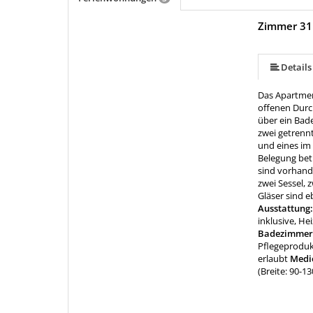
Zimmer 31
mehr (22 ) »
mehr (22 ) »
mehr (22 ) »
mehr (22 ) »
mehr (22 ) »
mehr (22 ) »
mehr (22 ) »
mehr (22 ) »
mehr (22 ) »
mehr (22 ) »
mehr (22 ) »
mehr (22 ) »
mehr (22 ) »
mehr (22 ) »
mehr (22 ) »
mehr (22 ) »
mehr (22 ) »
mehr (22 ) »
Details
Das Apartmen
offenen Durc
über ein Bad
zwei getrenn
und eines im
Belegung bet
sind vorhand
zwei Sessel, 
Gläser sind e
Ausstattung
inklusive, H
Badezimmer
Pflegeproduk
erlaubt
Medie
(Breite: 90-1