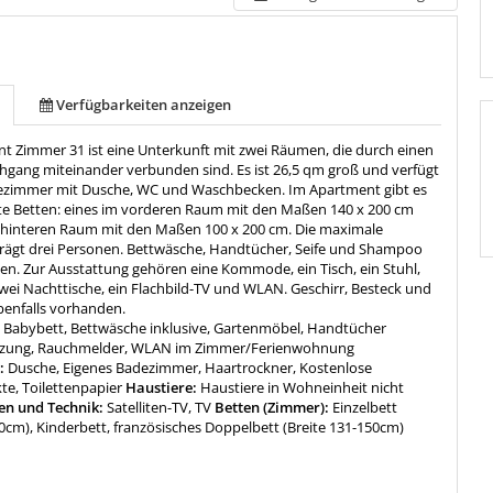
Verfügbarkeiten anzeigen
t Zimmer 31 ist eine Unterkunft mit zwei Räumen, die durch einen
hgang miteinander verbunden sind. Es ist 26,5 qm groß und verfügt
ezimmer mit Dusche, WC und Waschbecken. Im Apartment gibt es
te Betten: eines im vorderen Raum mit den Maßen 140 x 200 cm
 hinteren Raum mit den Maßen 100 x 200 cm. Die maximale
rägt drei Personen. Bettwäsche, Handtücher, Seife und Shampoo
en. Zur Ausstattung gehören eine Kommode, ein Tisch, ein Stuhl,
zwei Nachttische, ein Flachbild-TV und WLAN. Geschirr, Besteck und
benfalls vorhanden.
:
Babybett, Bettwäsche inklusive, Gartenmöbel, Handtücher
eizung, Rauchmelder, WLAN im Zimmer/Ferienwohnung
:
Dusche, Eigenes Badezimmer, Haartrockner, Kostenlose
te, Toilettenpapier
Haustiere:
Haustiere in Wohneinheit nicht
n und Technik:
Satelliten-TV, TV
Betten (Zimmer):
Einzelbett
30cm), Kinderbett, französisches Doppelbett (Breite 131-150cm)