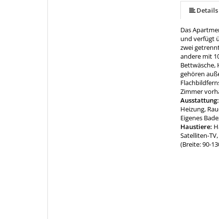
Details
Das Apartmen
und verfügt 
zwei getrenn
andere mit 1
Bettwäsche, 
gehören außer
Flachbildfern
Zimmer vorh
Ausstattung
Heizung, Ra
Eigenes Bade
Haustiere:
H
Satelliten-TV,
(Breite: 90-1