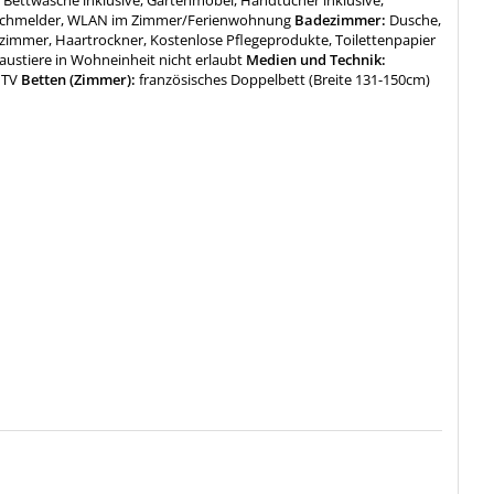
:
Bettwäsche inklusive, Gartenmöbel, Handtücher inklusive,
uchmelder, WLAN im Zimmer/Ferienwohnung
Badezimmer:
Dusche,
zimmer, Haartrockner, Kostenlose Pflegeprodukte, Toilettenpapier
austiere in Wohneinheit nicht erlaubt
Medien und Technik:
 TV
Betten (Zimmer):
französisches Doppelbett (Breite 131-150cm)