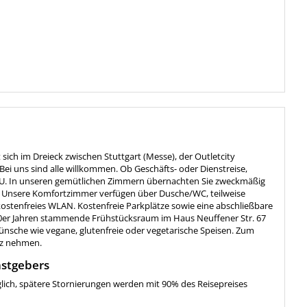
 sich im Dreieck zwischen Stuttgart (Messe), der Outletcity
i uns sind alle willkommen. Ob Geschäfts- oder Dienstreise,
WU. In unseren gemütlichen Zimmern übernachten Sie zweckmäßig
t. Unsere Komfortzimmer verfügen über Dusche/WC, teilweise
kostenfreies WLAN. Kostenfreie Parkplätze sowie eine abschließbare
20er Jahren stammende Frühstücksraum im Haus Neuffener Str. 67
wünsche wie vegane, glutenfreie oder vegetarische Speisen. Zum
tz nehmen.
stgebers
glich, spätere Stornierungen werden mit 90% des Reisepreises