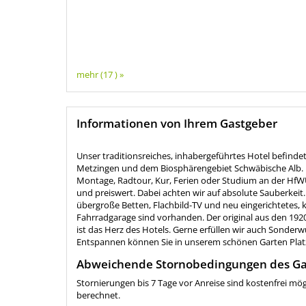
mehr (17 ) »
Informationen von Ihrem Gastgeber
Unser traditionsreiches, inhabergeführtes Hotel befindet
Metzingen und dem Biosphärengebiet Schwäbische Alb. Be
Montage, Radtour, Kur, Ferien oder Studium an der Hf
und preiswert. Dabei achten wir auf absolute Sauberkei
übergroße Betten, Flachbild-TV und neu eingerichtetes, 
Fahrradgarage sind vorhanden. Der original aus den 19
ist das Herz des Hotels. Gerne erfüllen wir auch Sonder
Entspannen können Sie in unserem schönen Garten Pla
Abweichende Stornobedingungen des Ga
Stornierungen bis 7 Tage vor Anreise sind kostenfrei mö
berechnet.