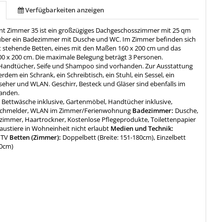
Verfügbarkeiten anzeigen
t Zimmer 35 ist ein großzügiges Dachgeschosszimmer mit 25 qm
über ein Badezimmer mit Dusche und WC. Im Zimmer befinden sich
t stehende Betten, eines mit den Maßen 160 x 200 cm und das
00 x 200 cm. Die maximale Belegung beträgt 3 Personen.
Handtücher, Seife und Shampoo sind vorhanden. Zur Ausstattung
dem ein Schrank, ein Schreibtisch, ein Stuhl, ein Sessel, ein
seher und WLAN. Geschirr, Besteck und Gläser sind ebenfalls im
anden.
:
Bettwäsche inklusive, Gartenmöbel, Handtücher inklusive,
uchmelder, WLAN im Zimmer/Ferienwohnung
Badezimmer:
Dusche,
zimmer, Haartrockner, Kostenlose Pflegeprodukte, Toilettenpapier
austiere in Wohneinheit nicht erlaubt
Medien und Technik:
 TV
Betten (Zimmer):
Doppelbett (Breite: 151-180cm), Einzelbett
30cm)