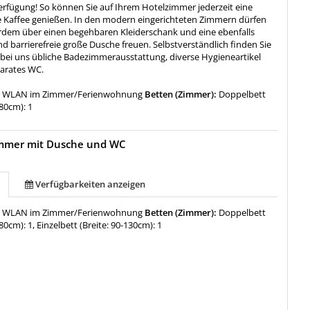
Verfügung! So können Sie auf Ihrem Hotelzimmer jederzeit eine
se Kaffee genießen. In den modern eingerichteten Zimmern dürfen
erdem über einen begehbaren Kleiderschank und eine ebenfalls
 barrierefreie große Dusche freuen. Selbstverständlich finden Sie
e bei uns übliche Badezimmerausstattung, diverse Hygieneartikel
parates WC.
:
WLAN im Zimmer/Ferienwohnung
Betten (Zimmer):
Doppelbett
180cm): 1
immer mit Dusche und WC
Verfügbarkeiten anzeigen
:
WLAN im Zimmer/Ferienwohnung
Betten (Zimmer):
Doppelbett
80cm): 1, Einzelbett (Breite: 90-130cm): 1