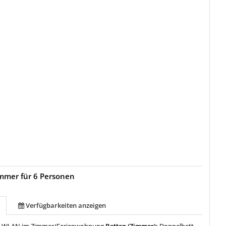
mmer für 6 Personen
Verfügbarkeiten anzeigen
:
WLAN im Zimmer/Ferienwohnung
Betten (Zimmer):
Doppelbett