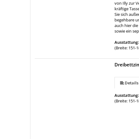
von Illy zur 
kräftige Tas
Sie sich auß
begehbare und
auch hier di
sowie ein se
Ausstattung
(Breite: 151-
Dreibettz
Details
Ausstattung
(Breite: 151-1