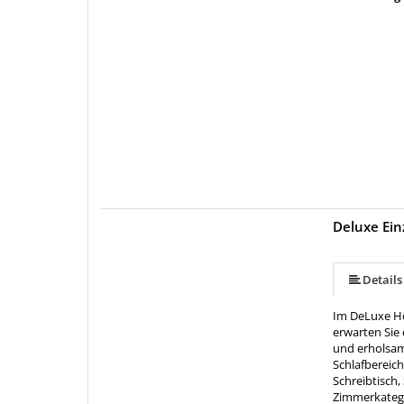
Deluxe Ei
Details
Im DeLuxe Ho
erwarten Sie 
und erholsam
Schlafbereic
Schreibtisch,
Zimmerkatego