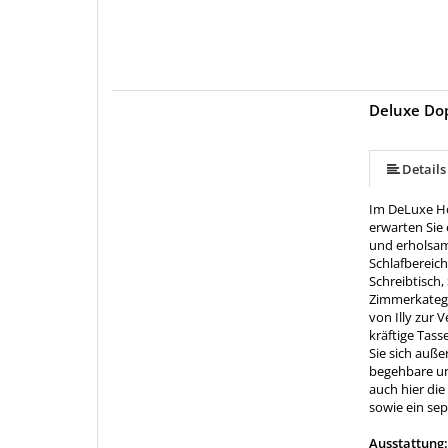
Deluxe Do
Details
Im DeLuxe Ho
erwarten Sie 
und erholsam
Schlafbereic
Schreibtisch,
Zimmerkatego
von Illy zur 
kräftige Tas
Sie sich auß
begehbare und
auch hier di
sowie ein se
Ausstattung