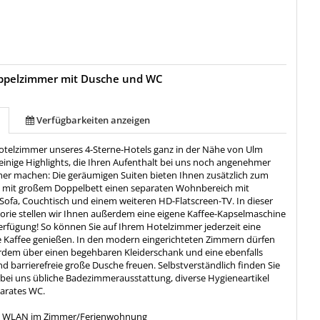
ppelzimmer mit Dusche und WC
Verfügbarkeiten anzeigen
telzimmer unseres 4-Sterne-Hotels ganz in der Nähe von Ulm
einige Highlights, die Ihren Aufenthalt bei uns noch angenehmer
er machen: Die geräumigen Suiten bieten Ihnen zusätzlich zum
h mit großem Doppelbett einen separaten Wohnbereich mit
 Sofa, Couchtisch und einem weiteren HD-Flatscreen-TV. In dieser
rie stellen wir Ihnen außerdem eine eigene Kaffee-Kapselmaschine
Verfügung! So können Sie auf Ihrem Hotelzimmer jederzeit eine
se Kaffee genießen. In den modern eingerichteten Zimmern dürfen
erdem über einen begehbaren Kleiderschank und eine ebenfalls
 barrierefreie große Dusche freuen. Selbstverständlich finden Sie
e bei uns übliche Badezimmerausstattung, diverse Hygieneartikel
parates WC.
:
WLAN im Zimmer/Ferienwohnung