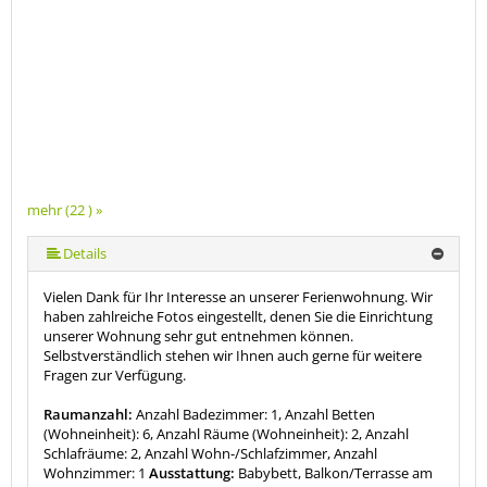
mehr (22 ) »
mehr (22 ) »
mehr (22 ) »
mehr (22 ) »
mehr (22 ) »
mehr (22 ) »
mehr (22 ) »
mehr (22 ) »
mehr (22 ) »
mehr (22 ) »
mehr (22 ) »
mehr (22 ) »
mehr (22 ) »
mehr (22 ) »
mehr (22 ) »
mehr (22 ) »
mehr (22 ) »
mehr (22 ) »
mehr (22 ) »
Details
Vielen Dank für Ihr Interesse an unserer Ferienwohnung. Wir
haben zahlreiche Fotos eingestellt, denen Sie die Einrichtung
unserer Wohnung sehr gut entnehmen können.
Selbstverständlich stehen wir Ihnen auch gerne für weitere
Fragen zur Verfügung.
Raumanzahl:
Anzahl Badezimmer: 1, Anzahl Betten
(Wohneinheit): 6, Anzahl Räume (Wohneinheit): 2, Anzahl
Schlafräume: 2, Anzahl Wohn-/Schlafzimmer, Anzahl
Wohnzimmer: 1
Ausstattung:
Babybett, Balkon/Terrasse am