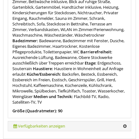
Zimmer, Bettwäsche inklusive, Blick auf ruhige Straße,
Gartenblick, Gartenmöbel, Handtücher inklusive, Heizung,
Kindersicherungen für Steckdosen, Nichtraucher, Privater
Eingang, Rauchmelder, Sauna im Zimmer, Schrank,
Schreibtisch, Sofa, Steckdose in Bettnähe, Terrasse am
Zimmer, Verbandskasten, WLAN im Zimmer/Ferienwohnung,
Waschmaschine, Wäscheständer, Wäschetrockner
Badezimmer:
Badewanne, Badezimmer mit Fenster, Dusche,
Eigenes Badezimmer, Haartrockner, Kostenlose
Pflegeprodukte, Toilettenpapier, WC
Barrierefreiheit:
Ausreichende Lüftung, Badewanne, Obere Stockwerke
ausschließlich über Treppen erreichbar
Etage:
Erdgeschoss,
Souterrain
Haustiere:
Haustiere in Wohneinheit auf Anfrage
erlaubt
Küche/Essbereich:
Backofen, Besteck, Essbereich,
Essbereich im Freien, Esstisch, Geschirrspüler, Grill, Herd,
Hochstuhl, Kaffeemaschine, Küchenzeile, Kühlschrank,
Mikrowelle, Spülbecken, Tiefkühlfach, Toaster, Wasserkocher,
Weingläser
Medien und Technik:
Flachbild-TV, Radio,
Satelliten-TV, TV
Größe (Quadratmeter): 90
Verfügbarkeiten anzeigen