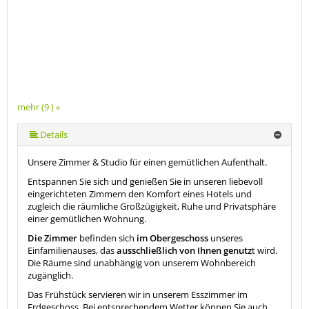
mehr (9 ) »
mehr (9 ) »
mehr (9 ) »
mehr (9 ) »
mehr (9 ) »
mehr (9 ) »
Details
Unsere Zimmer & Studio für einen gemütlichen Aufenthalt.
Entspannen Sie sich und genießen Sie in unseren liebevoll
eingerichteten Zimmern den Komfort eines Hotels und
zugleich die räumliche Großzügigkeit, Ruhe und Privatsphäre
einer gemütlichen Wohnung.
Die Zimmer
befinden sich
im Obergeschoss
unseres
Einfamilienauses, das
ausschließlich von Ihnen genutz
t wird.
Die Räume sind unabhängig von unserem Wohnbereich
zugänglich.
Das Frühstück servieren wir in unserem Esszimmer im
Erdgeschoss. Bei entsprechendem Wetter können Sie auch