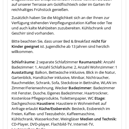
auf unserer Terrasse am Goldfischteich oder im Garten Ihr
reichhaltiges Frühstück genießen.
Zusätzlich haben Sie die Möglichkeit sich an der Ihnen zur
Verfügung stehenden Verpflegungsstation Kaffee oder Tee
und auch kalte Mahlzeiten zuzubereiten. Kühlschrank und
Geschirr sind vorhanden.
Bitte beachten Sie, dass unser Bed & Breakfast
nicht für
Kinder geeignet
ist. Jugendliche ab 13 Jahren sind herzlich
willkommen.
Schlafräume:
2 separate Schlafzimmer
Raumanzahl:
Anzahl
Badezimmer: 1, Anzahl Schlafräume: 2, Anzahl Wohnzimmer: 1
Ausstattung:
Balkon, Bettwäsche inklusive, Blick in die Natur,
Gartenblick, Handtücher inklusive, Minibar, Nichtraucher,
Rauchmelder, Schrank, Sofa, Steckdose in Bettnähe, WLAN im
Zimmer/Ferienwohnung, Wecker
Badezimmer:
Badezimmer
mit Fenster, Dusche, Eigenes Badezimmer, Haartrockner,
Kostenlose Pflegeprodukte, Toilettenpapier, WC
Etage:
Dachgeschoss
Haustiere:
Haustiere in Wohneinheit auf
Anfrage erlaubt
Küche/Essbereich:
Besteck, Essbereich im
Freien, Kaffee- und Teezubehör, Kaffeemaschine,
Kühlschrank, Wasserkocher, Weingläser
Medien und Technik:
CD-Player, DVD-player, Flachbild-TV, Internet-TV,