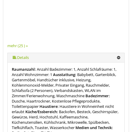
mehr (25 ) »
mehr (25 ) »
mehr (25 ) »
mehr (25 ) »
mehr (25 ) »
mehr (25 ) »
mehr (25 ) »
mehr (25 ) »
mehr (25 ) »
mehr (25 ) »
mehr (25 ) »
mehr (25 ) »
mehr (25 ) »
mehr (25 ) »
mehr (25 ) »
mehr (25 ) »
mehr (25 ) »
mehr (25 ) »
mehr (25 ) »
mehr (25 ) »
mehr (25 ) »
mehr (25 ) »
Details
Raumanzahl:
Anzahl Badezimmer: 1, Anzahl Schlafräume: 1,
Anzahl Wohnzimmer: 1
Ausstattung:
Babybett, Gartenblick,
Gartenmöbel, Handtücher inklusive, Heizung,
Kohlenmonoxid-Melder, Privater Eingang, Rauchmelder,
Schlafsofa (2 Personen), Verbandskasten, WLAN im
Zimmer/Ferienwohnung, Waschmaschine
Badezimmer:
Dusche, Haartrockner, Kostenlose Pflegeprodukte,
Toilettenpapier
Haustiere:
Haustiere in Wohneinheit nicht
erlaubt
Küche/Essbereich:
Backofen, Besteck, Geschirrspüler,
Gewürze, Herd, Hochstuhl, Kaffeemaschine,
Küchenutensilien, Kühlschrank, Mikrowelle, Spülbecken,
Tiefkühlfach, Toaster, Wasserkocher
Medien und Technik: