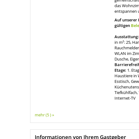
gemeinschaft
das Wohnzimm
entspannen u
Auf unserer
gültigen
Bel
Ausstattung
in m²: 25, Ha
Rauchmelder, 
WLAN im Zi
Dusche, Eige
Barrierefrei
Etage:
1. Eta
Haustiere in
Esstisch, Ge
Küchenutensi
Tiefkühlfach
Internet-TV
mehr (5 ) »
Informationen von Ihrem Gastgeber