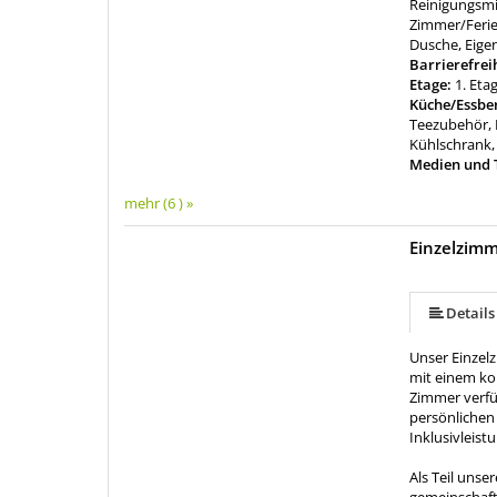
Reinigungsmi
Zimmer/Fer
Dusche, Eige
Barrierefrei
Etage:
1. Eta
Küche/Essbe
Teezubehör, 
Kühlschrank,
Medien und 
mehr (6 ) »
Einzelzim
mehr (5 ) »
Details
Unser Einzelz
mit einem kom
Zimmer verfü
persönlichen 
Inklusivleist
Als Teil unse