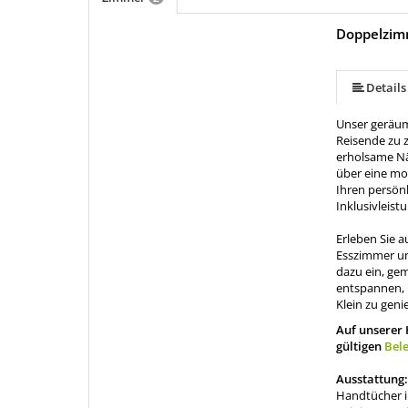
Doppelzi
mehr (6 ) »
mehr (6 ) »
Details
Unser geräum
Reisende zu z
erholsame Nä
über eine mo
Ihren persön
Inklusivleist
Erleben Sie a
Esszimmer un
dazu ein, ge
entspannen, 
Klein zu geni
Auf unserer
gültigen
Bel
Ausstattung
Handtücher i