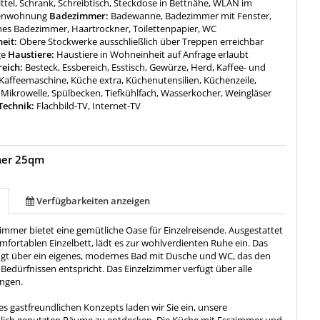
ttel, Schrank, Schreibtisch, Steckdose in Bettnähe, WLAN im
ienwohnung
Badezimmer:
Badewanne, Badezimmer mit Fenster,
nes Badezimmer, Haartrockner, Toilettenpapier, WC
heit:
Obere Stockwerke ausschließlich über Treppen erreichbar
ge
Haustiere:
Haustiere in Wohneinheit auf Anfrage erlaubt
reich:
Besteck, Essbereich, Esstisch, Gewürze, Herd, Kaffee- und
Kaffeemaschine, Küche extra, Küchenutensilien, Küchenzeile,
 Mikrowelle, Spülbecken, Tiefkühlfach, Wasserkocher, Weingläser
Technik:
Flachbild-TV, Internet-TV
mer 25qm
Verfügbarkeiten anzeigen
immer bietet eine gemütliche Oase für Einzelreisende. Ausgestattet
fortablen Einzelbett, lädt es zur wohlverdienten Ruhe ein. Das
gt über ein eigenes, modernes Bad mit Dusche und WC, das den
Bedürfnissen entspricht. Das Einzelzimmer verfügt über alle
ungen.
res gastfreundlichen Konzepts laden wir Sie ein, unsere