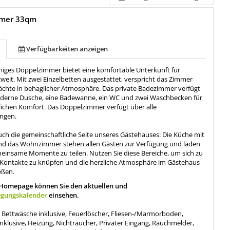
mmer 33qm
Verfügbarkeiten anzeigen
iges Doppelzimmer bietet eine komfortable Unterkunft für
weit. Mit zwei Einzelbetten ausgestattet, verspricht das Zimmer
chte in behaglicher Atmosphäre. Das private Badezimmer verfügt
derne Dusche, eine Badewanne, ein WC und zwei Waschbecken für
lichen Komfort. Das Doppelzimmer verfügt über alle
ungen.
uch die gemeinschaftliche Seite unseres Gästehauses: Die Küche mit
d das Wohnzimmer stehen allen Gästen zur Verfügung und laden
meinsame Momente zu teilen. Nutzen Sie diese Bereiche, um sich zu
Kontakte zu knüpfen und die herzliche Atmosphäre im Gästehaus
eßen.
 Homepage können Sie den aktuellen und
egungskalender
einsehen.
:
Bettwäsche inklusive, Feuerlöscher, Fliesen-/Marmorboden,
nklusive, Heizung, Nichtraucher, Privater Eingang, Rauchmelder,