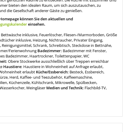
lich genutzten Räume zu entdecken. Die Küche mit Esszimmer und
er bieten den idealen Raum, um sich auszutauschen, zu
nd die Gesellschaft anderer Gäste zu genießen.
 Homepage können Sie den aktuellen und
egungskalender
einsehen.
:
Bettwäsche inklusive, Feuerlöscher, Fliesen-/Marmorboden, Größe
ndtücher inklusive, Heizung, Nichtraucher, Privater Eingang,
Reinigungsmittel, Schrank, Schreibtisch, Steckdose in Bettnähe,
mmer/Ferienwohnung
Badezimmer:
Badezimmer mit Fenster,
nes Badezimmer, Haartrockner, Toilettenpapier, WC
heit:
Obere Stockwerke ausschließlich über Treppen erreichbar
ge
Haustiere:
Haustiere in Wohneinheit auf Anfrage erlaubt,
 Wohneinheit erlaubt
Küche/Essbereich:
Besteck, Essbereich,
würze, Herd, Kaffee- und Teezubehör, Kaffeemaschine,
lien, Küchenzeile, Kühlschrank, Mikrowelle, Spülbecken,
, Wasserkocher, Weingläser
Medien und Technik:
Flachbild-TV,