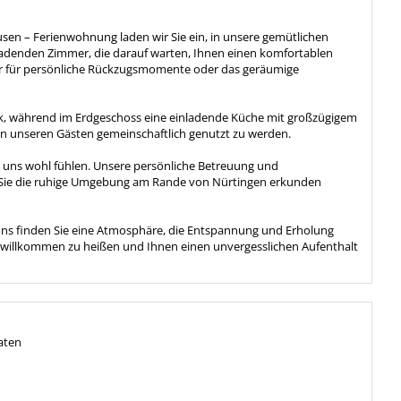
usen – Ferienwohnung laden wir Sie ein, in unsere gemütlichen
ladenden Zimmer, die darauf warten, Ihnen einen komfortablen
mer für persönliche Rückzugsmomente oder das geräumige
k, während im Erdgeschoss eine einladende Küche mit großzügigem
von unseren Gästen gemeinschaftlich genutzt zu werden.
i uns wohl fühlen. Unsere persönliche Betreuung und
d Sie die ruhige Umgebung am Rande von Nürtingen erkunden
ei uns finden Sie eine Atmosphäre, die Entspannung und Erholung
in willkommen zu heißen und Ihnen einen unvergesslichen Aufenthalt
aten