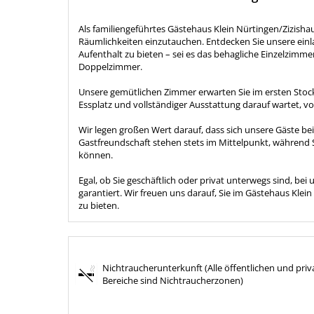
Als familiengeführtes Gästehaus Klein Nürtingen/Zizisha
Räumlichkeiten einzutauchen. Entdecken Sie unsere ein
Aufenthalt zu bieten – sei es das behagliche Einzelzim
Doppelzimmer.
Unsere gemütlichen Zimmer erwarten Sie im ersten Stoc
Essplatz und vollständiger Ausstattung darauf wartet, 
Wir legen großen Wert darauf, dass sich unsere Gäste be
Gastfreundschaft stehen stets im Mittelpunkt, währen
können.
Egal, ob Sie geschäftlich oder privat unterwegs sind, b
garantiert. Wir freuen uns darauf, Sie im Gästehaus Kle
zu bieten.
Nichtraucherunterkunft (Alle öffentlichen und priv
Bereiche sind Nichtraucherzonen)