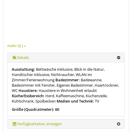
mehr (6 ) »
mehr (6 ) »
mehr (6 ) »
Details
Ausstattung:
Bettwäsche inklusive, Blick in die Natur,
Handtücher inklusive, Nichtraucher, WLAN im
Zimmer/Ferienwohnung
Badezimmer:
Badewanne,
Badezimmer mit Fenster, Eigenes Badezimmer, Haartrockner,
WC
Haustiere:
Haustiere in Wohneinheit erlaubt
Küche/Essbereich:
Herd, Kaffeemaschine, Küchenzeile,
Kühlschrank, Spülbecken
Medien und Technik:
TV
Größe (Quadratmeter): 60
Verfügbarkeiten anzeigen