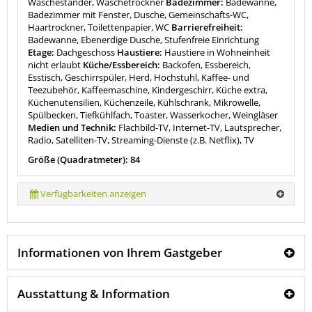
Wäscheständer, Wäschetrockner
Badezimmer:
Badewanne,
Badezimmer mit Fenster, Dusche, Gemeinschafts-WC,
Haartrockner, Toilettenpapier, WC
Barrierefreiheit:
Badewanne, Ebenerdige Dusche, Stufenfreie Einrichtung
Etage:
Dachgeschoss
Haustiere:
Haustiere in Wohneinheit
nicht erlaubt
Küche/Essbereich:
Backofen, Essbereich,
Esstisch, Geschirrspüler, Herd, Hochstuhl, Kaffee- und
Teezubehör, Kaffeemaschine, Kindergeschirr, Küche extra,
Küchenutensilien, Küchenzeile, Kühlschrank, Mikrowelle,
Spülbecken, Tiefkühlfach, Toaster, Wasserkocher, Weingläser
Medien und Technik:
Flachbild-TV, Internet-TV, Lautsprecher,
Radio, Satelliten-TV, Streaming-Dienste (z.B. Netflix), TV
Größe (Quadratmeter): 84
Verfügbarkeiten anzeigen
Informationen von Ihrem Gastgeber
Ausstattung & Information