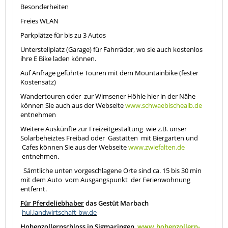
Besonderheiten
-
Freies WLAN
-
Parkplätze für bis zu 3 Autos
-
Unterstellplatz (Garage) für Fahrräder, wo sie auch kostenlos
ihre E Bike laden können.
-
Auf Anfrage geführte Touren mit dem Mountainbike (fester
Kostensatz)
Wandertouren oder
zur Wimsener Höhle hier in der Nähe
können Sie auch aus der Webseite
www.schwaebischealb.de
entnehmen
Weitere Auskünfte zur Freizeitgestaltung
wie z.B. unser
Solarbeheiztes Freibad oder
Gastätten
mit Biergarten und
Cafes können Sie aus der Webseite
www.zwiefalten.de
entnehmen.
Sämtliche unten vorgeschlagene Orte sind ca. 15 bis 30 min
mit dem Auto
vom Ausgangspunkt
der Ferienwohnung
entfernt.
Für Pferdeliebhaber
das Gestüt Marbach
hul.landwirtschaft-bw.de
Hohenzollernschloss
in Sigmaringen
www.hohenzollern-