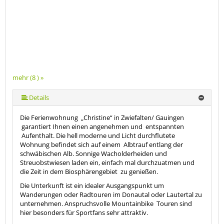
mehr (8 ) »
mehr (8 ) »
mehr (8 ) »
mehr (8 ) »
mehr (8 ) »
Details
Die Ferienwohnung
„Christine“ in Zwiefalten/ Gauingen
garantiert Ihnen einen angenehmen und
entspannten
Aufenthalt. Die hell moderne und Licht durchflutete
Wohnung befindet sich auf einem
Albtrauf entlang der
schwäbischen Alb. Sonnige Wacholderheiden und
Streuobstwiesen laden ein, einfach mal durchzuatmen und
die Zeit in dem Biosphärengebiet
zu genießen.
Die Unterkunft ist ein idealer Ausgangspunkt um
Wanderungen oder Radtouren im Donautal oder Lautertal zu
unternehmen. Anspruchsvolle Mountainbike
Touren sind
hier besonders für Sportfans sehr attraktiv.