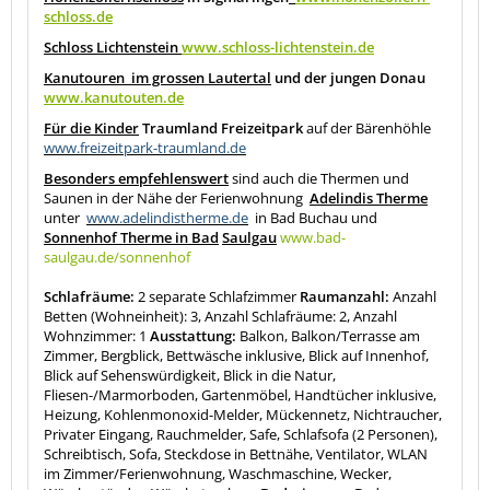
schloss.de
Schloss Lichtenstein
www.schloss-lichtenstein.de
Kanutouren
im grossen Lautertal
und der jungen Donau
www.kanutouten.de
Für die Kinder
Traumland Freizeitpark
auf der Bärenhöhle
www.freizeitpark-traumland.de
Besonders empfehlenswert
sind auch die Thermen und
Saunen in der Nähe der Ferienwohnung
Adelindis Therme
unter
www.adelindistherme.de
in Bad Buchau und
Sonnenhof Therme in Bad
Saulgau
www.bad-
saulgau.de/sonnenhof
Schlafräume:
2 separate Schlafzimmer
Raumanzahl:
Anzahl
Betten (Wohneinheit): 3, Anzahl Schlafräume: 2, Anzahl
Wohnzimmer: 1
Ausstattung:
Balkon, Balkon/Terrasse am
Zimmer, Bergblick, Bettwäsche inklusive, Blick auf Innenhof,
Blick auf Sehenswürdigkeit, Blick in die Natur,
Fliesen-/Marmorboden, Gartenmöbel, Handtücher inklusive,
Heizung, Kohlenmonoxid-Melder, Mückennetz, Nichtraucher,
Privater Eingang, Rauchmelder, Safe, Schlafsofa (2 Personen),
Schreibtisch, Sofa, Steckdose in Bettnähe, Ventilator, WLAN
im Zimmer/Ferienwohnung, Waschmaschine, Wecker,