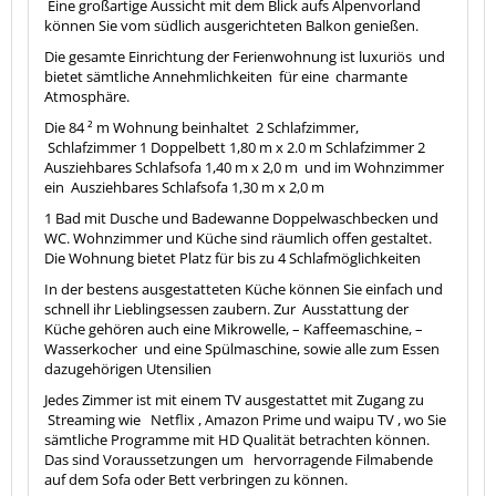
Eine großartige Aussicht mit dem Blick aufs Alpenvorland
können Sie vom südlich ausgerichteten Balkon genießen.
Die gesamte Einrichtung der Ferienwohnung ist luxuriös
und
bietet sämtliche Annehmlichkeiten
für eine
charmante
Atmosphäre.
Die 84 ² m Wohnung beinhaltet
2 Schlafzimmer,
Schlafzimmer 1 Doppelbett 1,80 m x 2.0 m Schlafzimmer 2
Ausziehbares Schlafsofa 1,40 m x 2,0 m
und im Wohnzimmer
ein
Ausziehbares Schlafsofa 1,30 m x 2,0 m
1 Bad mit Dusche und Badewanne Doppelwaschbecken und
WC. Wohnzimmer und Küche sind räumlich offen gestaltet.
Die Wohnung bietet Platz für bis zu 4 Schlafmöglichkeiten
In der bestens ausgestatteten Küche können Sie einfach und
schnell ihr Lieblingsessen zaubern. Zur
Ausstattung der
Küche gehören auch eine Mikrowelle, – Kaffeemaschine, –
Wasserkocher
und eine Spülmaschine, sowie alle zum Essen
dazugehörigen Utensilien
Jedes Zimmer ist mit einem TV ausgestattet mit Zugang zu
Streaming wie
Netflix , Amazon Prime und waipu TV , wo Sie
sämtliche Programme mit HD Qualität betrachten können.
Das sind Voraussetzungen um
hervorragende Filmabende
auf dem Sofa oder Bett verbringen zu können.