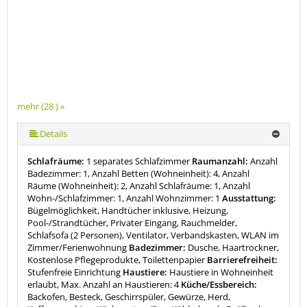
mehr (28 ) »
mehr (28 ) »
mehr (28 ) »
mehr (28 ) »
mehr (28 ) »
mehr (28 ) »
mehr (28 ) »
mehr (28 ) »
mehr (28 ) »
mehr (28 ) »
mehr (28 ) »
mehr (28 ) »
mehr (28 ) »
mehr (28 ) »
mehr (28 ) »
mehr (28 ) »
mehr (28 ) »
mehr (28 ) »
mehr (28 ) »
mehr (28 ) »
mehr (28 ) »
mehr (28 ) »
mehr (28 ) »
mehr (28 ) »
mehr (28 ) »
Details
Schlafräume:
1 separates Schlafzimmer
Raumanzahl:
Anzahl
Badezimmer: 1, Anzahl Betten (Wohneinheit): 4, Anzahl
Räume (Wohneinheit): 2, Anzahl Schlafräume: 1, Anzahl
Wohn-/Schlafzimmer: 1, Anzahl Wohnzimmer: 1
Ausstattung:
Bügelmöglichkeit, Handtücher inklusive, Heizung,
Pool-/Strandtücher, Privater Eingang, Rauchmelder,
Schlafsofa (2 Personen), Ventilator, Verbandskasten, WLAN im
Zimmer/Ferienwohnung
Badezimmer:
Dusche, Haartrockner,
Kostenlose Pflegeprodukte, Toilettenpapier
Barrierefreiheit:
Stufenfreie Einrichtung
Haustiere:
Haustiere in Wohneinheit
erlaubt, Max. Anzahl an Haustieren: 4
Küche/Essbereich:
Backofen, Besteck, Geschirrspüler, Gewürze, Herd,