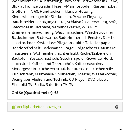
Wohnzimmer: 1
Ausstattung:
Babybett, Bettwäsche inklusive,
Blick auf ruhige Straße, Fliesen-/Marmorboden, Gartenmöbel,
Größe in m²: 68, Handtücher inklusive, Heizung,
Kindersicherungen für Steckdosen, Privater Eingang,
Rauchmelder, Reinigungsmittel, Schlafsofa (2 Personen), Sofa,
Steckdose in Bettnähe, Verbandskasten, WLAN im
Zimmer/Ferienwohnung, Waschmaschine, Wäschetrockner
Badezimmer:
Badewanne, Badezimmer mit Fenster, Dusche,
Haartrockner, Kostenlose Pflegeprodukte, Toilettenpapier
Barrierefreiheit:
Badewanne
Etage:
Erdgeschoss
Haustiere:
Haustiere in Wohneinheit nicht erlaubt
Küche/Essbereich:
Backofen, Besteck, Esstisch, Geschirrspüler, Gewürze, Herd,
Hochstuhl, Kaffee- und Teezubehör, Kaffeemaschine,
Kindergeschirr, Küche extra, Küchenutensilien, Küchenzeile,
Kühlschrank, Mikrowelle, Spülbecken, Toaster, Wasserkocher,
Weingläser
Medien und Technik:
CD-Player, DVD-player,
Flachbild-TV, Radio, Satelliten-TV, TV
Größe (Quadratmeter): 68
Verfügbarkeiten anzeigen