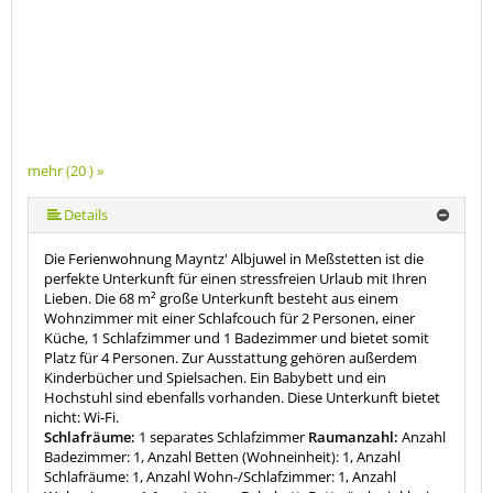
mehr (20 ) »
mehr (20 ) »
mehr (20 ) »
mehr (20 ) »
mehr (20 ) »
mehr (20 ) »
mehr (20 ) »
mehr (20 ) »
mehr (20 ) »
mehr (20 ) »
mehr (20 ) »
mehr (20 ) »
mehr (20 ) »
mehr (20 ) »
mehr (20 ) »
mehr (20 ) »
mehr (20 ) »
Details
Die Ferienwohnung Mayntz' Albjuwel in Meßstetten ist die
perfekte Unterkunft für einen stressfreien Urlaub mit Ihren
Lieben. Die 68 m² große Unterkunft besteht aus einem
Wohnzimmer mit einer Schlafcouch für 2 Personen, einer
Küche, 1 Schlafzimmer und 1 Badezimmer und bietet somit
Platz für 4 Personen. Zur Ausstattung gehören außerdem
Kinderbücher und Spielsachen. Ein Babybett und ein
Hochstuhl sind ebenfalls vorhanden. Diese Unterkunft bietet
nicht: Wi-Fi.
Schlafräume:
1 separates Schlafzimmer
Raumanzahl:
Anzahl
Badezimmer: 1, Anzahl Betten (Wohneinheit): 1, Anzahl
Schlafräume: 1, Anzahl Wohn-/Schlafzimmer: 1, Anzahl