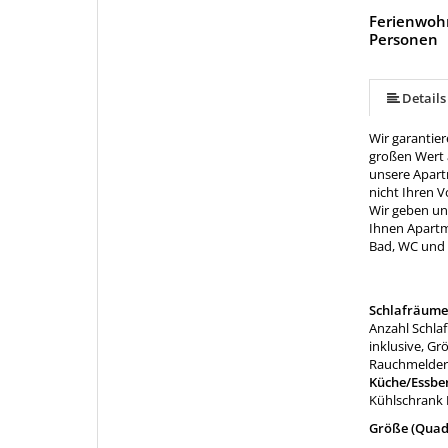
Ferienwohn
Personen
mehr (6 ) »
mehr (6 ) »
Details
Wir garantie
großen Wert 
unsere Apart
nicht Ihren V
Wir geben un
Ihnen Apartm
Bad, WC und 
Schlafräume
Anzahl Schla
inklusive, Gr
Rauchmelder,
Küche/Essbe
Kühlschrank
Größe (Quad