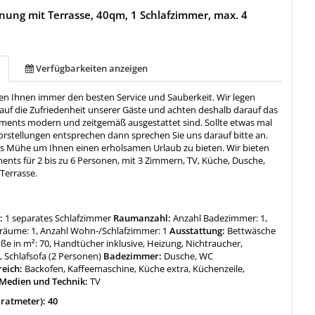
ung mit Terrasse, 40qm, 1 Schlafzimmer, max. 4
Verfügbarkeiten anzeigen
ren Ihnen immer den besten Service und Sauberkeit. Wir legen
auf die Zufriedenheit unserer Gäste und achten deshalb darauf das
ments modern und zeitgemäß ausgestattet sind. Sollte etwas mal
orstellungen entsprechen dann sprechen Sie uns darauf bitte an.
s Mühe um Ihnen einen erholsamen Urlaub zu bieten. Wir bieten
ents für 2 bis zu 6 Personen, mit 3 Zimmern, TV, Küche, Dusche,
Terrasse.
:
1 separates Schlafzimmer
Raumanzahl:
Anzahl Badezimmer: 1,
fräume: 1, Anzahl Wohn-/Schlafzimmer: 1
Ausstattung:
Bettwäsche
öße in m²: 70, Handtücher inklusive, Heizung, Nichtraucher,
 Schlafsofa (2 Personen)
Badezimmer:
Dusche, WC
reich:
Backofen, Kaffeemaschine, Küche extra, Küchenzeile,
Medien und Technik:
TV
ratmeter): 40