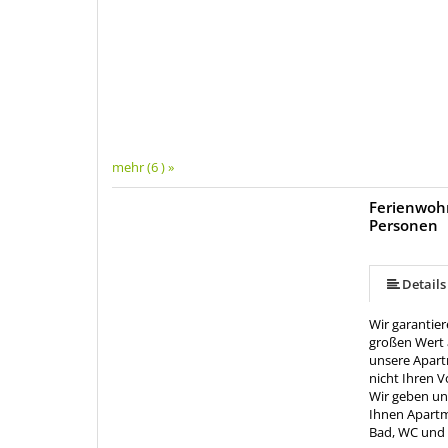
mehr (6 ) »
Ferienwohn
Personen
mehr (6 ) »
mehr (6 ) »
Details
Wir garantie
großen Wert 
unsere Apart
nicht Ihren V
Wir geben un
Ihnen Apartm
Bad, WC und 