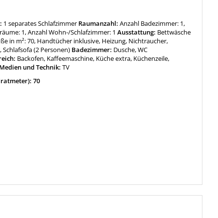
:
1 separates Schlafzimmer
Raumanzahl:
Anzahl Badezimmer: 1,
fräume: 1, Anzahl Wohn-/Schlafzimmer: 1
Ausstattung:
Bettwäsche
öße in m²: 70, Handtücher inklusive, Heizung, Nichtraucher,
 Schlafsofa (2 Personen)
Badezimmer:
Dusche, WC
reich:
Backofen, Kaffeemaschine, Küche extra, Küchenzeile,
Medien und Technik:
TV
ratmeter): 70