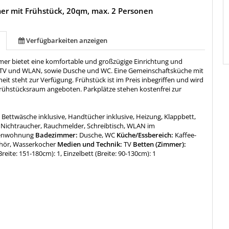
er mit Frühstück, 20qm, max. 2 Personen
Verfügbarkeiten anzeigen
mer bietet eine komfortable und großzügige Einrichtung und
 TV und WLAN, sowie Dusche und WC. Eine Gemeinschaftsküche mit
it steht zur Verfügung. Frühstück ist im Preis inbegriffen und wird
rühstücksraum angeboten. Parkplätze stehen kostenfrei zur
:
Bettwäsche inklusive, Handtücher inklusive, Heizung, Klappbett,
Nichtraucher, Rauchmelder, Schreibtisch, WLAN im
ienwohnung
Badezimmer:
Dusche, WC
Küche/Essbereich:
Kaffee-
hör, Wasserkocher
Medien und Technik:
TV
Betten (Zimmer):
reite: 151-180cm): 1, Einzelbett (Breite: 90-130cm): 1