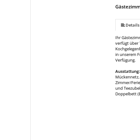
Gästezimm
mehr (7 ) »
mehr (7 ) »
mehr (7 ) »
Details
Ihr Gästezim
verfügt über
Kochgelegenhe
in unserem F
Verfügung.
Ausstattung
Mückennetz, 
Zimmer/Fer
und Teezube
Doppelbett (B