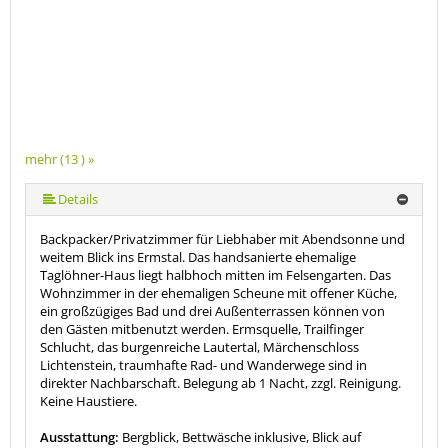
mehr (13 ) »
mehr (13 ) »
mehr (13 ) »
mehr (13 ) »
mehr (13 ) »
mehr (13 ) »
mehr (13 ) »
mehr (13 ) »
mehr (13 ) »
mehr (13 ) »
Details
Backpacker/Privatzimmer für Liebhaber mit Abendsonne und
weitem Blick ins Ermstal. Das handsanierte ehemalige
Taglöhner-Haus liegt halbhoch mitten im Felsengarten. Das
Wohnzimmer in der ehemaligen Scheune mit offener Küche,
ein großzügiges Bad und drei Außenterrassen können von
den Gästen mitbenutzt werden. Ermsquelle, Trailfinger
Schlucht, das burgenreiche Lautertal, Märchenschloss
Lichtenstein, traumhafte Rad- und Wanderwege sind in
direkter Nachbarschaft. Belegung ab 1 Nacht, zzgl. Reinigung.
Keine Haustiere.
Ausstattung:
Bergblick, Bettwäsche inklusive, Blick auf