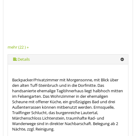
mehr (22 ) »
mehr (22 ) »
mehr (22 ) »
mehr (22 ) »
mehr (22 ) »
mehr (22 ) »
mehr (22 ) »
mehr (22 ) »
mehr (22 ) »
mehr (22 ) »
mehr (22 ) »
mehr (22 ) »
mehr (22 ) »
mehr (22 ) »
mehr (22 ) »
mehr (22 ) »
mehr (22 ) »
mehr (22 ) »
mehr (22 ) »
Details
Backpacker/Privatzimmer mit Morgensonne, mit Blick über
den alten Tuff-Steinbruch und in die Dorfmitte. Das
handsanierte ehemalige Taglöhnerhaus liegt halbhoch mitten
im Felsengarten. Das Wohnzimmer in der ehemaligen
Scheune mit offener Küche, ein großzügiges Bad und drei
Außenterrassen können mitbenutzt werden. Ermsquelle,
Trailfinger Schlucht, das burgenreiche Lautertal,
Märchenschloss Lichtenstein, traumhafte Rad- und
Wanderwege sind in direkter Nachbarschaft. Belegung ab 2
Nächte, zzgl. Reinigung.