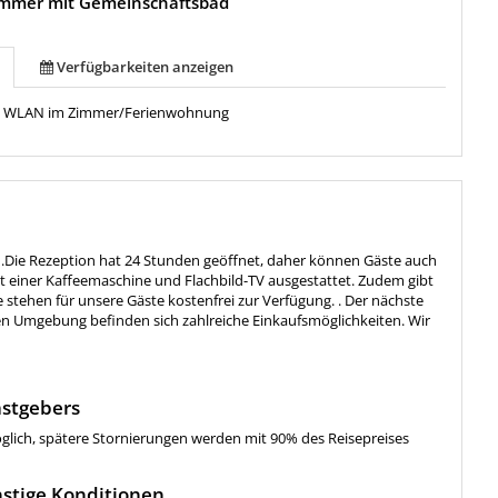
immer mit Gemeinschaftsbad
Verfügbarkeiten anzeigen
:
WLAN im Zimmer/Ferienwohnung
en.Die Rezeption hat 24 Stunden geöffnet, daher können Gäste auch
it einer Kaffeemaschine und Flachbild-TV ausgestattet. Zudem gibt
stehen für unsere Gäste kostenfrei zur Verfügung. . Der nächste
eren Umgebung befinden sich zahlreiche Einkaufsmöglichkeiten. Wir
stgebers
öglich, spätere Stornierungen werden mit 90% des Reisepreises
stige Konditionen