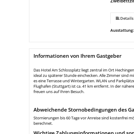
Zweibettz
Details
Ausstattung
Informationen von Ihrem Gastgeber
Das Hotel Am Schlossplatz liegt zentral im Ort Heching
ideal zu späterer Stunde einchecken. Alle Zimmer sind m
es eine Terrasse und Wintergarten. WLAN und Parkplätze 
Flughafen (Stuttgart) ist ca. 41 km entfernt. In der näh
freuen uns auf Ihren Besuch.
Abweichende Stornobedingungen des Ga
Stornierungen bis 60 Tage vor Anreise sind kostenfrei m
berechnet.
Wichtige Zahlungsinformationen und son