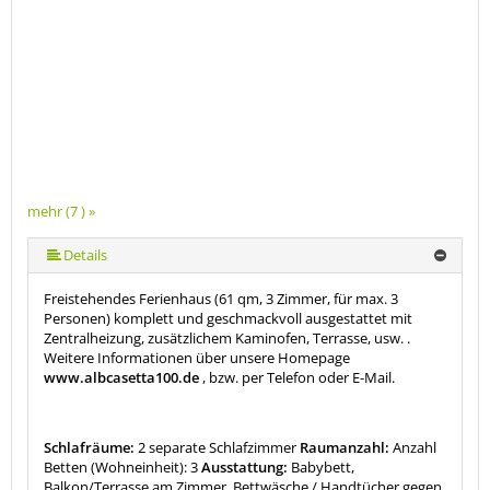
mehr (7 ) »
mehr (7 ) »
mehr (7 ) »
mehr (7 ) »
Details
Freistehendes Ferienhaus (61 qm, 3 Zimmer, für max. 3
Personen) komplett und geschmackvoll ausgestattet mit
Zentralheizung, zusätzlichem Kaminofen, Terrasse, usw. .
Weitere Informationen über unsere Homepage
www.albcasetta100.de
, bzw. per Telefon oder E-Mail.
Schlafräume:
2 separate Schlafzimmer
Raumanzahl:
Anzahl
Betten (Wohneinheit): 3
Ausstattung:
Babybett,
Balkon/Terrasse am Zimmer, Bettwäsche / Handtücher gegen