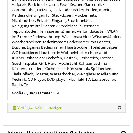
Aufpreis, Blick in die Natur, Feuerlöscher, Gartenblick,
Gartenmöbel, Heizung, Holz- oder Parkettböden, Kamin,
Kindersicherungen für Steckdosen, Mückennetz,
Nichtraucher, Privater Eingang, Rauchmelder,
Reinigungsmittel, Schrank, Steckdose in Bettnähe,
Teppichboden, Terrasse am Zimmer, Verbandskasten, WLAN
im Zimmer/Ferienwohnung, Waschmaschine, Wäscheständer,
Wäschetrockner
Badezimmer:
Badezimmer mit Fenster,
Dusche, Eigenes Badezimmer, Haartrockner, Toilettenpapier,
WC
Haustiere:
Haustiere in Wohneinheit nicht erlaubt
Küche/Essbereich:
Backofen, Besteck, Essbereich, Esstisch,
Geschirrspüler, Grill, Herd, Hochstuhl, Kaffeemaschine,
Küchenutensilien, Küchenzeile, Kühlschrank, Spülbecken,
Tiefkühlfach, Toaster, Wasserkocher, Weingläser
Medien und
Technik:
CD-Player, DVD-player, Flachbild-TV, Lautsprecher,
Radio, TV
Größe (Quadratmeter): 61
Verfügbarkeiten anzeigen
Informationen von Ihrem Gastgeber