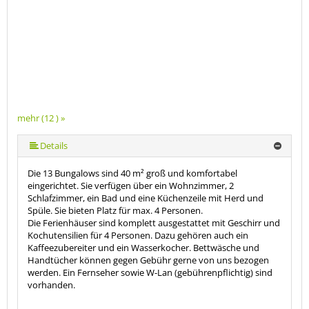
mehr (12 ) »
mehr (12 ) »
mehr (12 ) »
mehr (12 ) »
mehr (12 ) »
mehr (12 ) »
mehr (12 ) »
mehr (12 ) »
mehr (12 ) »
Details
Die 13 Bungalows sind 40 m² groß und komfortabel
eingerichtet. Sie verfügen über ein Wohnzimmer, 2
Schlafzimmer, ein Bad und eine Küchenzeile mit Herd und
Spüle. Sie bieten Platz für max. 4 Personen.
Die Ferienhäuser sind komplett ausgestattet mit Geschirr und
Kochutensilien für 4 Personen. Dazu gehören auch ein
Kaffeezubereiter und ein Wasserkocher. Bettwäsche und
Handtücher können gegen Gebühr gerne von uns bezogen
werden. Ein Fernseher sowie W-Lan (gebührenpflichtig) sind
vorhanden.