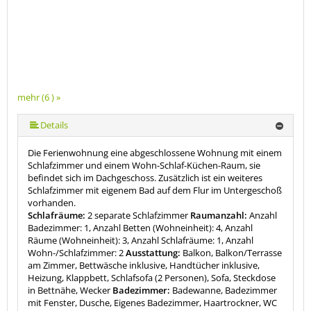
mehr (6 ) »
mehr (6 ) »
mehr (6 ) »
Details
Die Ferienwohnung eine abgeschlossene Wohnung mit einem
Schlafzimmer und einem Wohn-Schlaf-Küchen-Raum, sie
befindet sich im Dachgeschoss. Zusätzlich ist ein weiteres
Schlafzimmer mit eigenem Bad auf dem Flur im Untergeschoß
vorhanden.
Schlafräume:
2 separate Schlafzimmer
Raumanzahl:
Anzahl
Badezimmer: 1, Anzahl Betten (Wohneinheit): 4, Anzahl
Räume (Wohneinheit): 3, Anzahl Schlafräume: 1, Anzahl
Wohn-/Schlafzimmer: 2
Ausstattung:
Balkon, Balkon/Terrasse
am Zimmer, Bettwäsche inklusive, Handtücher inklusive,
Heizung, Klappbett, Schlafsofa (2 Personen), Sofa, Steckdose
in Bettnähe, Wecker
Badezimmer:
Badewanne, Badezimmer
mit Fenster, Dusche, Eigenes Badezimmer, Haartrockner, WC