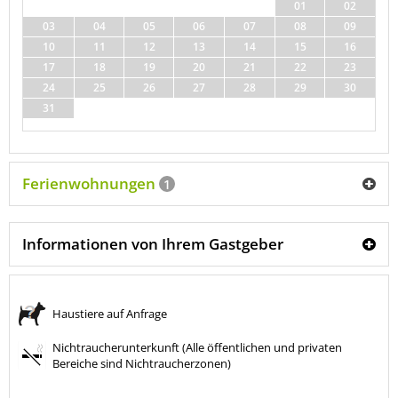
01
02
03
04
05
06
07
08
09
10
11
12
13
14
15
16
17
18
19
20
21
22
23
24
25
26
27
28
29
30
31
Ferienwohnungen
1
Informationen von Ihrem Gastgeber
Haustiere auf Anfrage
Nichtraucherunterkunft (Alle öffentlichen und privaten
Bereiche sind Nichtraucherzonen)