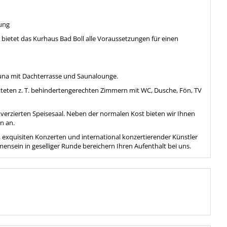
ung
bietet das Kurhaus Bad Boll alle Voraussetzungen für einen
auna mit Dachterrasse und Saunalounge.
eten z. T. behindertengerechten Zimmern mit WC, Dusche, Fön, TV
ckverzierten Speisesaal. Neben der normalen Kost bieten wir Ihnen
n an.
en, exquisiten Konzerten und international konzertierender Künstler
nsein in geselliger Runde bereichern Ihren Aufenthalt bei uns.