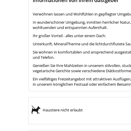
Informationen von Ihrem Gastgeber
Verwöhnen lassen und Wohlfühlen in gepflegter Umgeb
In wunderschöner Umgebung, inmitten herrlicher Natur, 
wohltuenden und entspannten Aufenthalt.
Ihr großer Vorteil - alles unter einem Dach:
Unterkunft, MineralTherme und die lichtdurchflutete S
Sie wohnen in komfortablen und ansprechend ausgestatt
und Telefon.
Genießen Sie Ihre Mahlzeiten in unserem stilvollen, stu
vegetarische Gerichte sowie verschiedene Diätkostforme
Ein vielfältiges Freizeitangebot mit attraktiven Ausflüg
in unserem königlichen Festsaal oder einfachem Beisamme
Haustiere nicht erlaubt