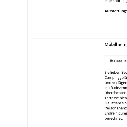
eine Endreini
Ausstattung
Mobilheim,
Details
Sie lieben B
Campinggefüh
und verfügen
ein Badezimm
überdachten 
Terrasse bie
Haustiere sin
Personenanzah
Endreinigung 
berechnet.