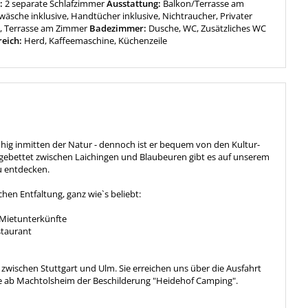
:
2 separate Schlafzimmer
Ausstattung:
Balkon/Terrasse am
äsche inklusive, Handtücher inklusive, Nichtraucher, Privater
a, Terrasse am Zimmer
Badezimmer:
Dusche, WC, Zusätzliches WC
reich:
Herd, Kaffeemaschine, Küchenzeile
uhig inmitten der Natur - dennoch ist er bequem von den Kultur-
gebettet zwischen Laichingen und Blaubeuren gibt es auf unserem
u entdecken.
chen Entfaltung, ganz wie`s beliebt:
 Mietunterkünfte
staurant
zwischen Stuttgart und Ulm. Sie erreichen uns über die Ausfahrt
ie ab Machtolsheim der Beschilderung "Heidehof Camping".