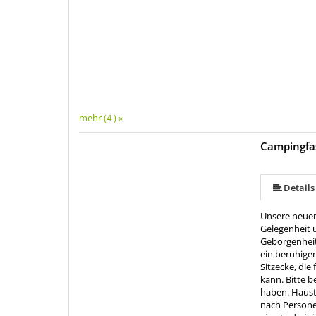
mehr (4 ) »
Campingfas
Details
Unsere neuen 
Gelegenheit 
Geborgenheit
ein beruhigen
Sitzecke, di
kann. Bitte 
haben. Hausti
nach Personen