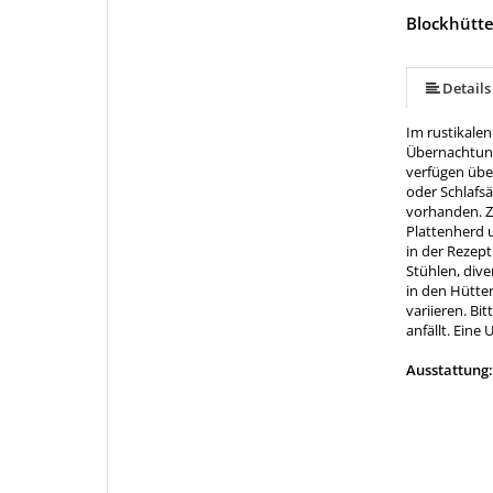
Blockhütte
Details
Im rustikale
Übernachtung
verfügen übe
oder Schlafs
vorhanden. Z
Plattenherd 
in der Rezept
Stühlen, div
in den Hütten
variieren. Bi
anfällt. Eine
Ausstattung