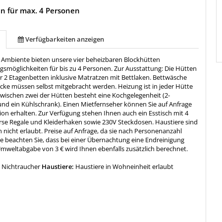
n für max. 4 Personen
Verfügbarkeiten anzeigen
n Ambiente bieten unsere vier beheizbaren Blockhütten
smöglichkeiten für bis zu 4 Personen. Zur Ausstattung: Die Hütten
r 2 Etagenbetten inklusive Matratzen mit Bettlaken. Bettwäsche
äcke müssen selbst mitgebracht werden. Heizung ist in jeder Hütte
wischen zwei der Hütten besteht eine Kochgelegenheit (2-
und ein Kühlschrank). Einen Mietfernseher können Sie auf Anfrage
ion erhalten. Zur Verfügung stehen Ihnen auch ein Esstisch mit 4
erse Regale und Kleiderhaken sowie 230V Steckdosen. Haustiere sind
 nicht erlaubt. Preise auf Anfrage, da sie nach Personenanzahl
tte beachten Sie, dass bei einer Übernachtung eine Endreinigung
 Umweltabgabe von 3 € wird Ihnen ebenfalls zusätzlich berechnet.
:
Nichtraucher
Haustiere:
Haustiere in Wohneinheit erlaubt