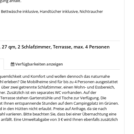
gung anfällt.
:
Bettwäsche inklusive, Handtücher inklusive, Nichtraucher
 27 qm, 2 Schlafzimmer, Terrasse, max. 4 Personen
Verfügbarkeiten anzeigen
equemlichkeit und Komfort und wollen dennoch das naturnahe
l erleben? Die Mobilheime sind für bis zu 4 Personen ausgestattet
 über zwei getrennte Schlafzimmer, einen Wohn- und Essbereich,
er. Zusätzlich ist ein separates WC vorhanden. Auf der
Terrasse stehen Gartenstühle und Tische zur Verfügung. Die
tet Ihnen entspannende Stunden auf dem Campingplatz im Grünen.
d in den Hütten nicht erlaubt. Preise auf Anfrage, da sie nach
l variieren. Bitte beachten Sie, dass bei einer Übernachtung eine
anfällt. Eine Umweltabgabe von 3 € wird Ihnen ebenfalls zusätzlich