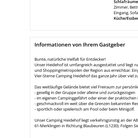
Schlafräume
Zimmer, Bettw
Eingang, Sof
Küche/Essbe
Informationen von Ihrem Gastgeber
Bunte, natürliche Vielfalt für Entdecker!
Unser Heidehof ist umfangreich ausgestattet und liegt r
und Shoppingmetropolen der Region aus erreichbar. Ein
Vier-Sterne Camping Heidehof das ganze Jahr über viel z
Das weitläufige Gelände bietet viel Freiraum zur persönli
- gesellig in der Gruppe oder alleine und zurückgezogen
- im eigenen Campinggefährt oder einer der praktischen
- geschmackvoll im weit über die Grenzen bekannten Re
- sportlich oder spielerisch am Pool oder beim Minigolf.
Unser Camping Heidehof liegt verkehrsgünstig an der A8 
61-Merklingen in Richtung Blaubeuren (L1230). Folgen S