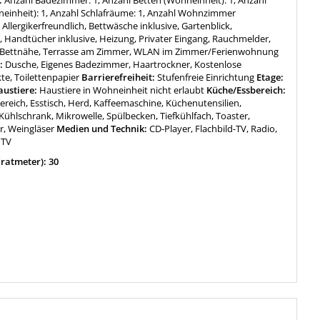
:
Anzahl Badezimmer: 1, Anzahl Betten (Wohneinheit): 1, Anzahl
inheit): 1, Anzahl Schlafräume: 1, Anzahl Wohnzimmer
:
Allergikerfreundlich, Bettwäsche inklusive, Gartenblick,
 Handtücher inklusive, Heizung, Privater Eingang, Rauchmelder,
n Bettnähe, Terrasse am Zimmer, WLAN im Zimmer/Ferienwohnung
:
Dusche, Eigenes Badezimmer, Haartrockner, Kostenlose
te, Toilettenpapier
Barrierefreiheit:
Stufenfreie Einrichtung
Etage:
ustiere:
Haustiere in Wohneinheit nicht erlaubt
Küche/Essbereich:
ereich, Esstisch, Herd, Kaffeemaschine, Küchenutensilien,
Kühlschrank, Mikrowelle, Spülbecken, Tiefkühlfach, Toaster,
, Weingläser
Medien und Technik:
CD-Player, Flachbild-TV, Radio,
 TV
ratmeter): 30