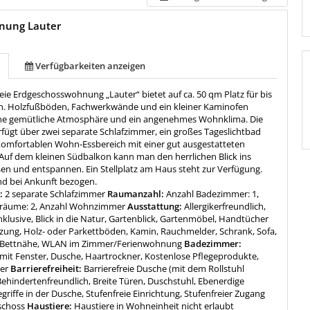
nung Lauter
Verfügbarkeiten anzeigen
reie Erdgeschosswohnung „Lauter“ bietet auf ca. 50 qm Platz für bis
n. Holzfußböden, Fachwerkwände und ein kleiner Kaminofen
ine gemütliche Atmosphäre und ein angenehmes Wohnklima. Die
ügt über zwei separate Schlafzimmer, ein großes Tageslichtbad
komfortablen Wohn-Essbereich mit einer gut ausgestatteten
 Auf dem kleinen Südbalkon kann man den herrlichen Blick ins
en und entspannen. Ein Stellplatz am Haus steht zur Verfügung.
ind bei Ankunft bezogen.
:
2 separate Schlafzimmer
Raumanzahl:
Anzahl Badezimmer: 1,
fräume: 2, Anzahl Wohnzimmer
Ausstattung:
Allergikerfreundlich,
klusive, Blick in die Natur, Gartenblick, Gartenmöbel, Handtücher
izung, Holz- oder Parkettböden, Kamin, Rauchmelder, Schrank, Sofa,
n Bettnähe, WLAN im Zimmer/Ferienwohnung
Badezimmer:
it Fenster, Dusche, Haartrockner, Kostenlose Pflegeprodukte,
er
Barrierefreiheit:
Barrierefreie Dusche (mit dem Rollstuhl
Behindertenfreundlich, Breite Türen, Duschstuhl, Ebenerdige
griffe in der Dusche, Stufenfreie Einrichtung, Stufenfreier Zugang
schoss
Haustiere:
Haustiere in Wohneinheit nicht erlaubt