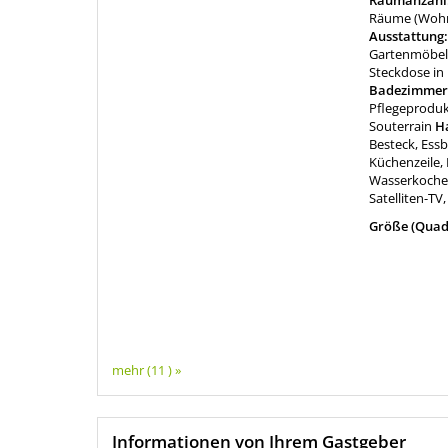
Raumanzahl
Räume (Wohne
Ausstattung
Gartenmöbel,
Steckdose i
Badezimmer
Pflegeproduk
Souterrain
Ha
Besteck, Essb
Küchenzeile, 
Wasserkocher
Satelliten-TV,
Größe (Quad
mehr (11 ) »
Informationen von Ihrem Gastgeber