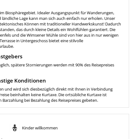
n im Biosphäregebiet. Idealer Ausgangspunkt für Wanderungen,
 ländliche Lage kann man sich auch einfach nur erholen. Unser
itektonisches Können mit traditioneller Handwerkskunst! Dadurch
standen, das durch kleine Details ein Wohlfühlen garantiert. Die
enfels und die Wimsener Mühle sind von hier aus in nur wenigen
rrasse in Untergeschoss bietet eine stilvolle
urlaube.
stgebers
öglich, spätere Stornierungen werden mit 90% des Reisepreises
stige Konditionen
en und wird sich diesbezüglich direkt mit Ihnen in Verbindung
eise beinhalten keine Kurtaxe. Die ortsübliche Kurtaxe ist
 um Barzahlung bei Bezahlung des Reisepreises gebeten.
Kinder willkommen