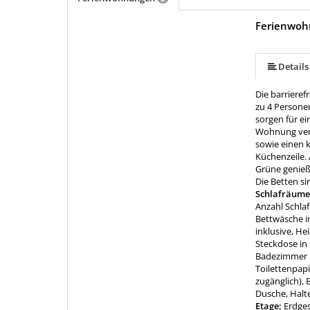
Ferienwoh
mehr (10 ) »
mehr (10 ) »
mehr (10 ) »
mehr (10 ) »
mehr (10 ) »
mehr (10 ) »
Details
Die barrieref
zu 4 Persone
sorgen für e
Wohnung verf
sowie einen 
Küchenzeile.
Grüne genieß
Die Betten s
Schlafräume
Anzahl Schla
Bettwäsche in
inklusive, He
Steckdose i
Badezimmer m
Toilettenpapi
zugänglich), 
Dusche, Halte
Etage:
Erdge