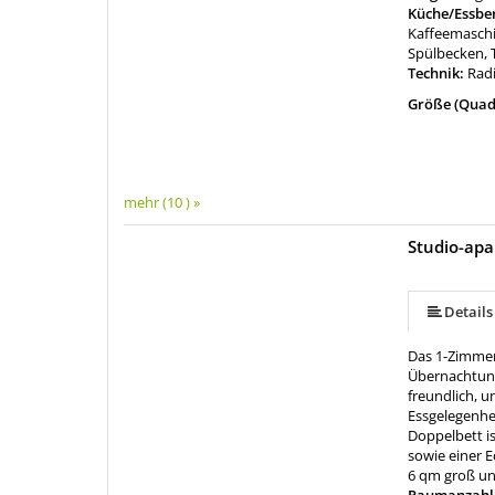
Küche/Essbe
Kaffeemaschi
Spülbecken, 
Technik:
Radi
Größe (Quad
mehr (10 ) »
Studio-apa
mehr (11 ) »
mehr (11 ) »
mehr (11 ) »
mehr (11 ) »
mehr (11 ) »
mehr (11 ) »
mehr (11 ) »
Details
Das 1-Zimmer-
Übernachtung
freundlich, u
Essgelegenhei
Doppelbett is
sowie einer E
6 qm groß und