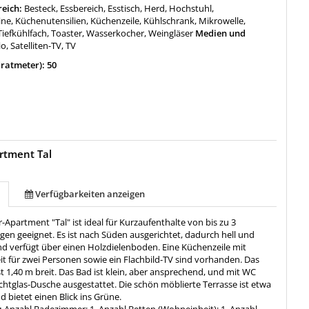
reich:
Besteck, Essbereich, Esstisch, Herd, Hochstuhl,
ne, Küchenutensilien, Küchenzeile, Kühlschrank, Mikrowelle,
Tiefkühlfach, Toaster, Wasserkocher, Weingläser
Medien und
o, Satelliten-TV, TV
ratmeter): 50
rtment Tal
Verfügbarkeiten anzeigen
Apartment "Tal" ist ideal für Kurzaufenthalte von bis zu 3
en geeignet. Es ist nach Süden ausgerichtet, dadurch hell und
nd verfügt über einen Holzdielenboden. Eine Küchenzeile mit
t für zwei Personen sowie ein Flachbild-TV sind vorhanden. Das
t 1,40 m breit. Das Bad ist klein, aber ansprechend, und mit WC
chtglas-Dusche ausgestattet. Die schön möblierte Terrasse ist etwa
 bietet einen Blick ins Grüne.