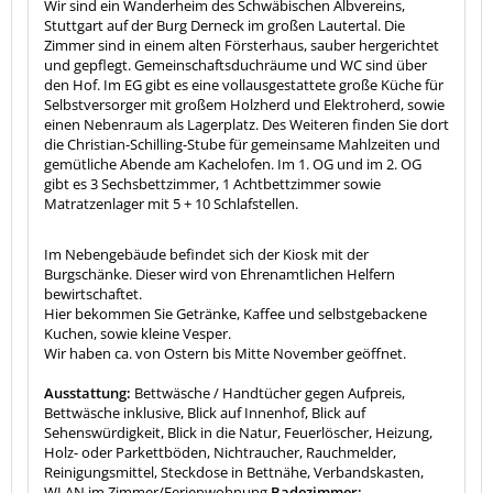
Wir sind ein Wanderheim des Schwäbischen Albvereins,
Stuttgart auf der Burg Derneck im großen Lautertal. Die
Zimmer sind in einem alten Försterhaus, sauber hergerichtet
und gepflegt. Gemeinschaftsduchräume und WC sind über
den Hof. Im EG gibt es eine vollausgestattete große Küche für
Selbstversorger mit großem Holzherd und Elektroherd, sowie
einen Nebenraum als Lagerplatz. Des Weiteren finden Sie dort
die Christian-Schilling-Stube für gemeinsame Mahlzeiten und
gemütliche Abende am Kachelofen. Im 1. OG und im 2. OG
gibt es 3 Sechsbettzimmer, 1 Achtbettzimmer sowie
Matratzenlager mit 5 + 10 Schlafstellen.
Im Nebengebäude befindet sich der Kiosk mit der
Burgschänke. Dieser wird von Ehrenamtlichen Helfern
bewirtschaftet.
Hier bekommen Sie Getränke, Kaffee und selbstgebackene
Kuchen, sowie kleine Vesper.
Wir haben ca. von Ostern bis Mitte November geöffnet.
Ausstattung:
Bettwäsche / Handtücher gegen Aufpreis,
Bettwäsche inklusive, Blick auf Innenhof, Blick auf
Sehenswürdigkeit, Blick in die Natur, Feuerlöscher, Heizung,
Holz- oder Parkettböden, Nichtraucher, Rauchmelder,
Reinigungsmittel, Steckdose in Bettnähe, Verbandskasten,
WLAN im Zimmer/Ferienwohnung
Badezimmer: