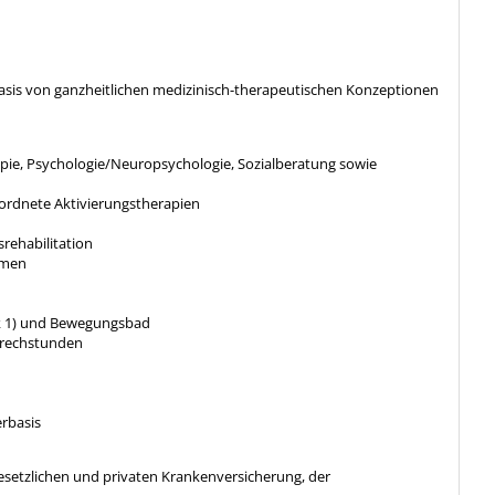
Basis von ganzheitlichen medizinisch-therapeutischen Konzeptionen
apie, Psychologie/Neuropsychologie, Sozialberatung sowie
ordnete Aktivierungstherapien
rehabilitation
omen
ik 1) und Bewegungsbad
prechstunden
rbasis
esetzlichen und privaten Krankenversicherung, der