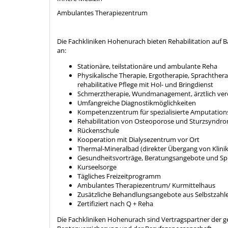
Ambulantes Therapiezentrum
Die Fachkliniken Hohenurach bieten Rehabilitation auf 
an:
Stationäre, teilstationäre und ambulante Reha
Physikalische Therapie, Ergotherapie, Sprachther
rehabilitative Pflege mit Hol- und Bringdienst
Schmerztherapie, Wundmanagement, ärztlich ver
Umfangreiche Diagnostikmöglichkeiten
Kompetenzzentrum für spezialisierte Amputations
Rehabilitation von Osteoporose und Sturzsyndr
Rückenschule
Kooperation mit Dialysezentrum vor Ort
Thermal-Mineralbad (direkter Übergang von Klin
Gesundheitsvorträge, Beratungsangebote und S
Kurseelsorge
Tägliches Freizeitprogramm
Ambulantes Therapiezentrum/ Kurmittelhaus
Zusätzliche Behandlungsangebote aus Selbstzahle
Zertifiziert nach Q + Reha
Die Fachkliniken Hohenurach sind Vertragspartner der g