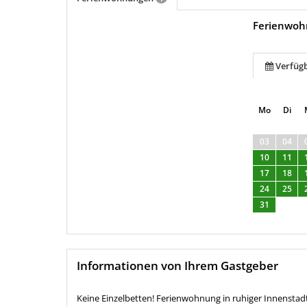
Ferienwo
Verfüg
Mo
Di
03
04
10
11
17
18
24
25
31
Informationen von Ihrem Gastgeber
Keine Einzelbetten! Ferienwohnung in ruhiger Innensta