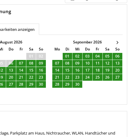
hnung
barkeiten anzeigen
August 2026
September 2026
Mi
Do
Fr
Sa
So
Mo
Di
Mi
Do
Fr
Sa
So
01
02
01
02
03
04
05
06
05
06
07
08
09
07
08
09
10
11
12
13
12
13
14
15
16
14
15
16
17
18
19
20
19
20
21
22
23
21
22
23
24
25
26
27
26
27
28
29
30
28
29
30
dtlage, Parkplatz am Haus, Nichtraucher, WLAN, Handtücher und