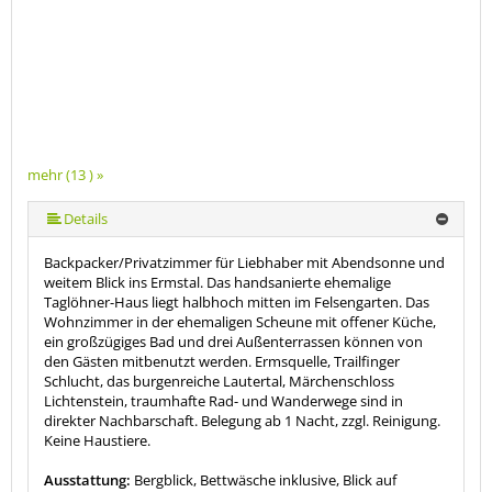
mehr (13 ) »
mehr (13 ) »
mehr (13 ) »
mehr (13 ) »
mehr (13 ) »
mehr (13 ) »
mehr (13 ) »
mehr (13 ) »
mehr (13 ) »
mehr (13 ) »
Details
Backpacker/Privatzimmer für Liebhaber mit Abendsonne und
weitem Blick ins Ermstal. Das handsanierte ehemalige
Taglöhner-Haus liegt halbhoch mitten im Felsengarten. Das
Wohnzimmer in der ehemaligen Scheune mit offener Küche,
ein großzügiges Bad und drei Außenterrassen können von
den Gästen mitbenutzt werden. Ermsquelle, Trailfinger
Schlucht, das burgenreiche Lautertal, Märchenschloss
Lichtenstein, traumhafte Rad- und Wanderwege sind in
direkter Nachbarschaft. Belegung ab 1 Nacht, zzgl. Reinigung.
Keine Haustiere.
Ausstattung:
Bergblick, Bettwäsche inklusive, Blick auf