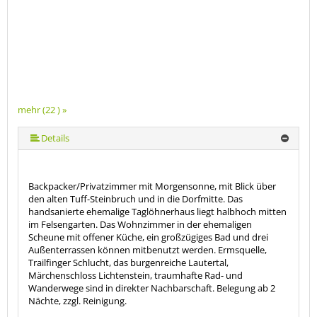
mehr (22 ) »
mehr (22 ) »
mehr (22 ) »
mehr (22 ) »
mehr (22 ) »
mehr (22 ) »
mehr (22 ) »
mehr (22 ) »
mehr (22 ) »
mehr (22 ) »
mehr (22 ) »
mehr (22 ) »
mehr (22 ) »
mehr (22 ) »
mehr (22 ) »
mehr (22 ) »
mehr (22 ) »
mehr (22 ) »
mehr (22 ) »
Details
Backpacker/Privatzimmer mit Morgensonne, mit Blick über
den alten Tuff-Steinbruch und in die Dorfmitte. Das
handsanierte ehemalige Taglöhnerhaus liegt halbhoch mitten
im Felsengarten. Das Wohnzimmer in der ehemaligen
Scheune mit offener Küche, ein großzügiges Bad und drei
Außenterrassen können mitbenutzt werden. Ermsquelle,
Trailfinger Schlucht, das burgenreiche Lautertal,
Märchenschloss Lichtenstein, traumhafte Rad- und
Wanderwege sind in direkter Nachbarschaft. Belegung ab 2
Nächte, zzgl. Reinigung.