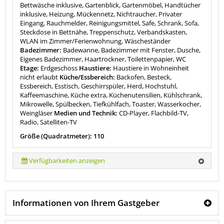
Bettwäsche inklusive, Gartenblick, Gartenmöbel, Handtücher
inklusive, Heizung, Mückennetz, Nichtraucher, Privater
Eingang, Rauchmelder, Reinigungsmittel, Safe, Schrank, Sofa,
Steckdose in Bettnähe, Treppenschutz, Verbandskasten,
WLAN im Zimmer/Ferienwohnung, Wäscheständer
Badezimmer:
Badewanne, Badezimmer mit Fenster, Dusche,
Eigenes Badezimmer, Haartrockner, Toilettenpapier, WC
Etage:
Erdgeschoss
Haustiere:
Haustiere in Wohneinheit
nicht erlaubt
Küche/Essbereich:
Backofen, Besteck,
Essbereich, Esstisch, Geschirrspüler, Herd, Hochstuhl,
Kaffeemaschine, Küche extra, Küchenutensilien, Kühlschrank,
Mikrowelle, Spülbecken, Tiefkühlfach, Toaster, Wasserkocher,
Weingläser
Medien und Technik:
CD-Player, Flachbild-TV,
Radio, Satelliten-TV
Größe (Quadratmeter): 110
Verfügbarkeiten anzeigen
Informationen von Ihrem Gastgeber