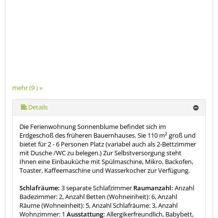
mehr (9 ) »
mehr (9 ) »
mehr (9 ) »
mehr (9 ) »
mehr (9 ) »
mehr (9 ) »
Details
Die Ferienwohnung Sonnenblume befindet sich im
Erdgeschoß des früheren Bauernhauses. Sie 110 m² groß und
bietet für 2 - 6 Personen Platz (variabel auch als 2-Bettzimmer
mit Dusche /WC zu belegen.) Zur Selbstversorgung steht
Ihnen eine Einbauküche mit Spülmaschine, Mikro, Backofen,
Toaster, Kaffeemaschine und Wasserkocher zur Verfügung.
Schlafräume:
3 separate Schlafzimmer
Raumanzahl:
Anzahl
Badezimmer: 2, Anzahl Betten (Wohneinheit): 6, Anzahl
Räume (Wohneinheit): 5, Anzahl Schlafräume: 3, Anzahl
Wohnzimmer: 1
Ausstattung:
Allergikerfreundlich, Babybett,