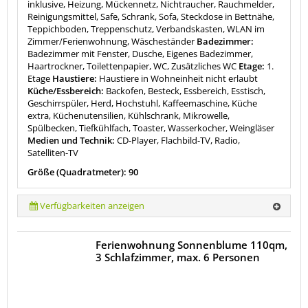
inklusive, Heizung, Mückennetz, Nichtraucher, Rauchmelder,
Reinigungsmittel, Safe, Schrank, Sofa, Steckdose in Bettnähe,
Teppichboden, Treppenschutz, Verbandskasten, WLAN im
Zimmer/Ferienwohnung, Wäscheständer
Badezimmer:
Badezimmer mit Fenster, Dusche, Eigenes Badezimmer,
Haartrockner, Toilettenpapier, WC, Zusätzliches WC
Etage:
1.
Etage
Haustiere:
Haustiere in Wohneinheit nicht erlaubt
Küche/Essbereich:
Backofen, Besteck, Essbereich, Esstisch,
Geschirrspüler, Herd, Hochstuhl, Kaffeemaschine, Küche
extra, Küchenutensilien, Kühlschrank, Mikrowelle,
Spülbecken, Tiefkühlfach, Toaster, Wasserkocher, Weingläser
Medien und Technik:
CD-Player, Flachbild-TV, Radio,
Satelliten-TV
Größe (Quadratmeter): 90
Verfügbarkeiten anzeigen
Ferienwohnung Sonnenblume 110qm,
3 Schlafzimmer, max. 6 Personen