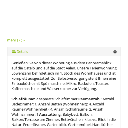
mehr (7 ) »
mehr (7 ) »
mehr (7 ) »
mehr (7 ) »
Details
Genießen Sie von dieser Wohnung aus dem Panoramablick
auf die Ostalb und auf die Stadt Aalen. Unsere Ferienwohnung
Löwenzahn befindet sich im 1. Stock des Wohnhauses und ist
komplett ausgestattet. Zur Selbstversorgung steht Ihnen eine
Einbauküche mit Spülmaschine, Mikro, Backofen, Toaster,
Kaffeemaschine und Wasserkocher zur Verfügung.
Schlafräume:
2 separate Schlafzimmer
Raumanzahl:
Anzahl
Badezimmer: 1, Anzahl Betten (Wohneinheit): 4, Anzahl
Räume (Wohneinheit): 4, Anzahl Schlafräume: 2, Anzahl
Wohnzimmer: 1
Ausstattung:
Babybett, Balkon,
Balkon/Terrasse am Zimmer, Bettwäsche inklusive, Blick in die
Natur, Feuerlöscher, Gartenblick, Gartenmöbel, Handtücher